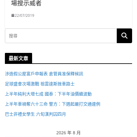
場搜示威者
22/07/2019
最新文章
涉造假公屋富戶申報表 倉管員准保釋候訊
足球盛會次場激戰 祖雲達斯挫車路士
上半年純利大增七成 國泰：下半年油價續波動
上半年車禍奪六十三命 警方：下週起嚴打交通違例
巴士非禮女學生 六旬漢判囚四月
2026 年 8 月