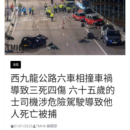
港聞
西九龍公路六車相撞車禍
導致三死四傷 六十五歲的
士司機涉危險駕駛導致他
人死亡被捕
01/01/2025
TMHK 編輯部