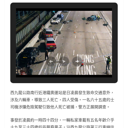
西九龍公路南行近港鐵奧運站是日凌晨發生致命交通意外，
涉及六輛車，導致三人死亡，四人受傷。一名六十五歲的士
司機涉嫌危險駕駛引致他人死亡被捕，警方正展開調查。
事發於凌晨約一時四十四分，一輛私家車載有五名年齡介乎
十九至三十四歲的非華裔男子，沿西九龍公路第三行車線往