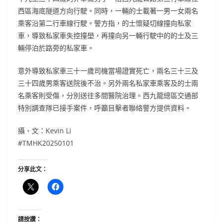
西區海底隧道方向行駛。同時，一輛的士載著一男一女兩名
乘客沿第二行車線行駛。警方指，的士懷疑切線撞向私家
車，導致私家車失控撞壆，再撞向另一輛行駛中的的士及三
輛停泊於路旁的私家車。
意外導致私家車三十一歲司機當場證實死亡，兩名三十三及
三十四歲男乘客送院後不治。另外兩名私家車乘客及的士兩
名乘客則受傷，分別送往多間醫院治理。西九龍總區交通部
特別調查隊已接手案件，呼籲目擊者聯絡警方提供資料。
攝、文：Kevin Li
#TMHK20250101
分享此文：
請按讚：