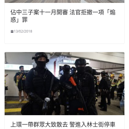
佔中三子案十一月開審 法官拒撤一項「煽
惑」罪
13/02/2018
上環一帶群眾大致散去 警進入林士街停車