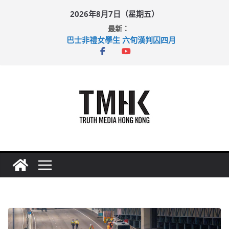
Skip
2026年8月7日（星期五）
to
最新：
content
巴士非禮女學生 六旬漢判囚四月
涉造假公屋富戶申報表 倉管員准保釋候訊
足球盛會次場激戰 祖雲達斯挫車路士
上半年純利大增七成 國泰：下半年油價續波動
上半年車禍奪六十三命 警方：下週起嚴打交通違例