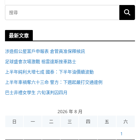
最新文章
涉造假公屋富戶申報表 倉管員准保釋候訊
足球盛會次場激戰 祖雲達斯挫車路士
上半年純利大增七成 國泰：下半年油價續波動
上半年車禍奪六十三命 警方：下週起嚴打交通違例
巴士非禮女學生 六旬漢判囚四月
2026 年 8 月
日
一
二
三
四
五
六
1