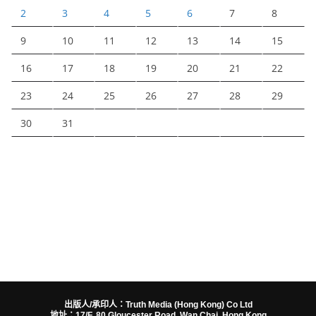
2
3
4
5
6
7
8
9
10
11
12
13
14
15
16
17
18
19
20
21
22
23
24
25
26
27
28
29
30
31
出版人/承印人：Truth Media (Hong Kong) Co Ltd
地址：17/F, 80 Gloucester Road, Wan Chai, Hong Kong