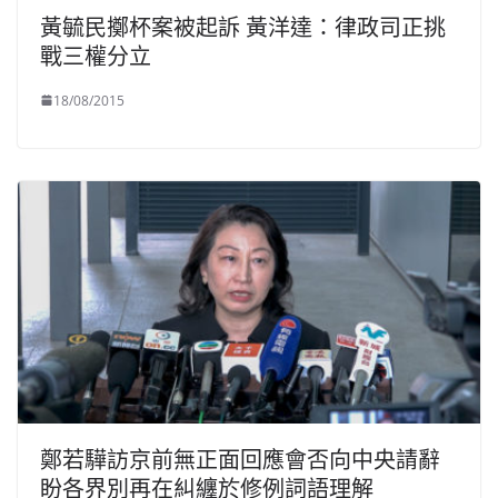
黃毓民擲杯案被起訴 黃洋達：律政司正挑
戰三權分立
18/08/2015
鄭若驊訪京前無正面回應會否向中央請辭
盼各界別再在糾纏於修例詞語理解