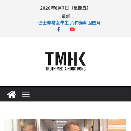
Skip
2026年8月7日（星期五）
to
最新：
content
巴士非禮女學生 六旬漢判囚四月
涉造假公屋富戶申報表 倉管員准保釋候訊
足球盛會次場激戰 祖雲達斯挫車路士
上半年純利大增七成 國泰：下半年油價續波動
上半年車禍奪六十三命 警方：下週起嚴打交通違例