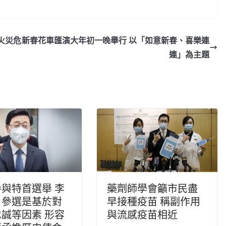
火災危
新春花車匯演大年初一晚舉行 以「如意新春、喜樂連
連」為主題
與特首選舉 李
藥劑師學會籲市民盡
：參選是基於對
早接種疫苗 稱副作用
誠等因素 形容
與流感疫苗相近