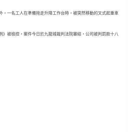
外，一名工人在準備拖走升降工作台時，被突然移動的叉式起重車
例》被檢控，案件今日於九龍城裁判法院審結，公司被判罰款十八