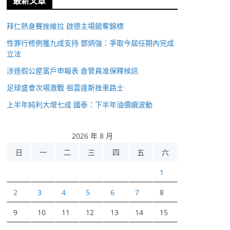
最新文章
拜仁熱身賽挫維拉 啟德主場館奪錦標
性罪行修例獲九成支持 鄧炳強：爭取今屆任期內完成
立法
涉造假公屋富戶申報表 倉管員准保釋候訊
足球盛會次場激戰 祖雲達斯挫車路士
上半年純利大增七成 國泰：下半年油價續波動
2026 年 8 月
日
一
二
三
四
五
六
1
2
3
4
5
6
7
8
9
10
11
12
13
14
15