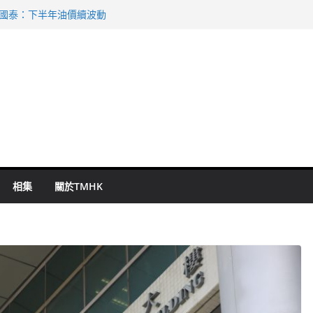
 國泰：下半年油價續波動
啟德主場館奪錦標
持 鄧炳強：爭取今屆任期內完成立法
表 倉管員准保釋候訊
祖雲達斯挫車路士
相集
關於TMHK