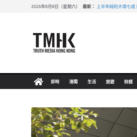
Skip
最新：
上半年純利大增七成
2026年8月8日（星期六）
to
拜仁熱身賽挫維拉 
性罪行修例獲九成支
content
涉造假公屋富戶申報
足球盛會次場激戰 
即時
港聞
生活
旅遊
財經