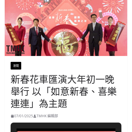
港聞
新春花車匯演大年初一晚
舉行 以「如意新春、喜樂
連連」為主題
07/01/2025
TMHK 編輯部