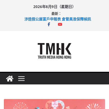
Skip
2026年8月9日（星期日）
to
最新：
content
涉造假公屋富戶申報表 倉管員准保釋候訊
目標九月發表首個五年規劃 李家超：研設機構代辦樓宇維修
黃大仙上邨發生企圖謀殺及自殺案 警方：疑兇斬傷鄰居後墮亡
拜仁熱身賽挫維拉 啟德主場館奪錦標
性罪行修例獲九成支持 鄧炳強：爭取今屆任期內完成立法