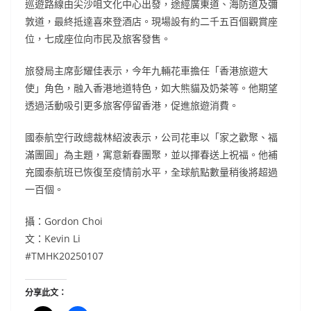
巡遊路線由尖沙咀文化中心出發，途經廣東道、海防道及彌
敦道，最終抵達喜來登酒店。現場設有約二千五百個觀賞座
位，七成座位向市民及旅客發售。
旅發局主席彭耀佳表示，今年九輛花車擔任「香港旅遊大
使」角色，融入香港地道特色，如大熊貓及奶茶等。他期望
透過活動吸引更多旅客停留香港，促進旅遊消費。
國泰航空行政總裁林紹波表示，公司花車以「家之歡聚、福
滿團圓」為主題，寓意新春團聚，並以揮春送上祝福。他補
充國泰航班已恢復至疫情前水平，全球航點數量稍後將超過
一百個。
攝：Gordon Choi
文：Kevin Li
#TMHK20250107
分享此文：