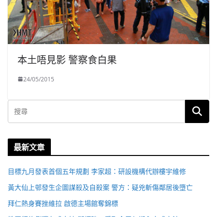
本土唔見影 警察食白果
24/05/2015
最新文章
目標九月發表首個五年規劃 李家超：研設機構代辦樓宇維修
黃大仙上邨發生企圖謀殺及自殺案 警方：疑兇斬傷鄰居後墮亡
拜仁熱身賽挫維拉 啟德主場館奪錦標