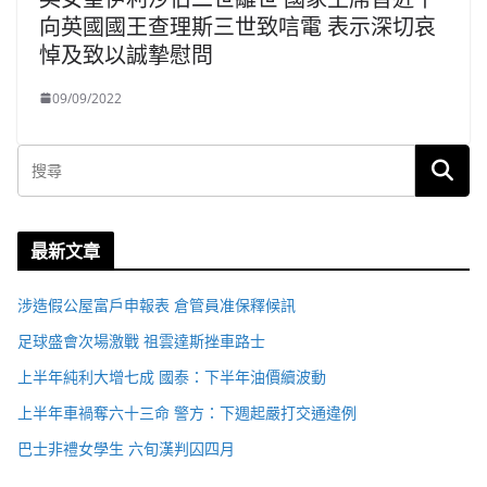
向英國國王查理斯三世致唁電 表示深切哀
悼及致以誠摯慰問
09/09/2022
最新文章
涉造假公屋富戶申報表 倉管員准保釋候訊
足球盛會次場激戰 祖雲達斯挫車路士
上半年純利大增七成 國泰：下半年油價續波動
上半年車禍奪六十三命 警方：下週起嚴打交通違例
巴士非禮女學生 六旬漢判囚四月