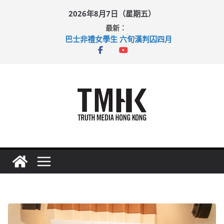
Skip
2026年8月7日（星期五）
to
最新：
content
巴士非禮女學生 六旬漢判囚四月
涉造假公屋富戶申報表 倉管員准保釋候訊
足球盛會次場激戰 祖雲達斯挫車路士
上半年純利大增七成 國泰：下半年油價續波動
上半年車禍奪六十三命 警方：下週起嚴打交通違例