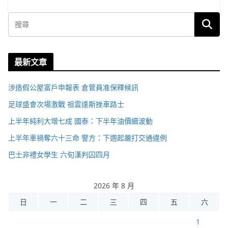
最新文章
涉造假公屋富戶申報表 倉管員准保釋候訊
足球盛會次場激戰 祖雲達斯挫車路士
上半年純利大增七成 國泰：下半年油價續波動
上半年車禍奪六十三命 警方：下週起嚴打交通違例
巴士非禮女學生 六旬漢判囚四月
2026 年 8 月
日
一
二
三
四
五
六
1