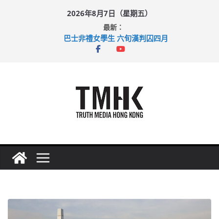
Skip
2026年8月7日（星期五）
to
最新：
content
巴士非禮女學生 六旬漢判囚四月
涉造假公屋富戶申報表 倉管員准保釋候訊
足球盛會次場激戰 祖雲達斯挫車路士
上半年純利大增七成 國泰：下半年油價續波動
上半年車禍奪六十三命 警方：下週起嚴打交通違例