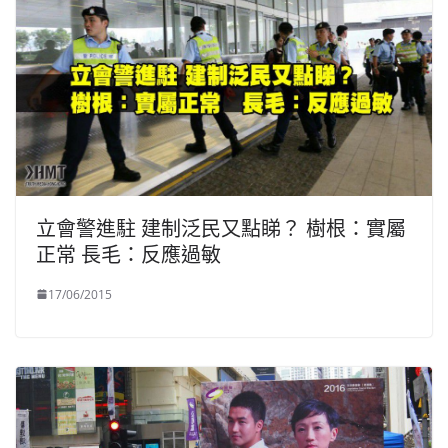
立會警進駐 建制泛民又點睇？ 樹根：實屬
正常 長毛：反應過敏
17/06/2015