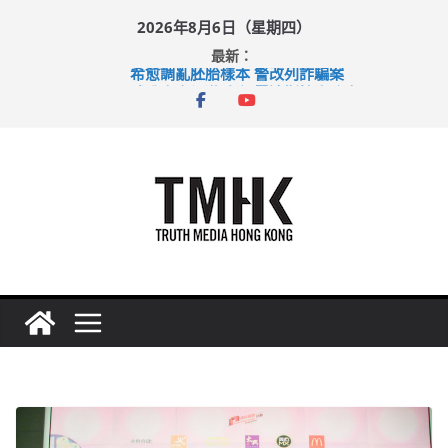
Skip
2026年8月6日（星期四）
to
最新：
content
希愈調亂胚胎樣本 警改列詐騙案
足球盛會次場激戰 祖雲達斯挫車路士
上半年純利大增七成 國泰：下半年油價續波動
上半年車禍奪六十三命 警方：下週起嚴打交通違例
巴士非禮女學生 六旬漢判囚四月