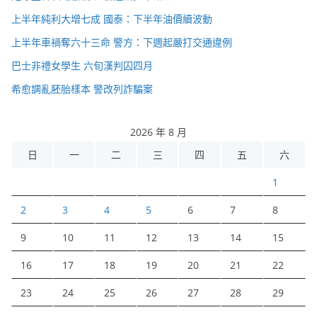
上半年純利大增七成 國泰：下半年油價續波動
上半年車禍奪六十三命 警方：下週起嚴打交通違例
巴士非禮女學生 六旬漢判囚四月
希愈調亂胚胎樣本 警改列詐騙案
2026 年 8 月
日
一
二
三
四
五
六
1
2
3
4
5
6
7
8
9
10
11
12
13
14
15
16
17
18
19
20
21
22
23
24
25
26
27
28
29