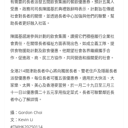
有需要的長者派發五間飲食集團的餐飲優惠券，預計五萬人
受惠。政務司司長陳國基於典禮致辭時表示，計劃旨在傳遞
社會對長者的關懷，並透過長者中心加強與他們的聯繫，幫
助長者更好融入社區。
陳國基感謝參與計劃的飲食集團，讚揚它們積極履行企業社
會責任，在關懷長者福祉方面表現出色，如成立義工隊、提
供食物援助計劃及飲食優惠。他期望社會各界繼續攜手合
作，促進政、商、民三方協作，共同營造和諧關愛的社會。
全港214間津助長者中心將向獨居長者、雙老住戶及隱蔽長者
派發優惠券。每位長者可獲五張優惠券，適用於大快活、大
家樂、太興、美心及香港麥當勞，於一月二十九日至三月三
十一日以優惠價二十五元享用指定菜式。長者可聯繫鄰近長
者中心了解詳情。
攝：Gordon Choi
文：Kevin Li
#TMHK20250114