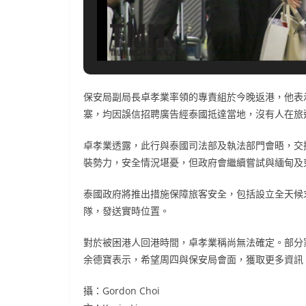
保安局副局長卓孝業率領的專責組於今晚返港，他表
寨，均因誤信招聘廣告經泰國抵達當地，沒有人在旅
卓孝業透露，此行與泰國司法部及執法部門會晤，交
裝勢力，安全情況堪憂，但政府會繼續嘗試與緬甸及
泰國政府將推出措施保障旅客安全，包括設立全天候
隊，發送實時位置。
對於被困港人回港時間，卓孝業稱尚無法確定。部分
余德寶表示，希望周四與保安局會面，獲取更多資訊
攝：Gordon Choi