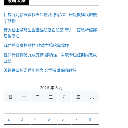
最新文章
目標九月發表首個五年規劃 李家超：研設機構代辦樓
宇維修
黃大仙上邨發生企圖謀殺及自殺案 警方：疑兇斬傷鄰
居後墮亡
拜仁熱身賽挫維拉 啟德主場館奪錦標
性罪行修例獲九成支持 鄧炳強：爭取今屆任期內完成
立法
涉造假公屋富戶申報表 倉管員准保釋候訊
2026 年 8 月
日
一
二
三
四
五
六
1
2
3
4
5
6
7
8