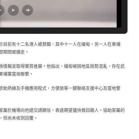
示目前有十二名港人被禁錮，其中十一人在緬甸，另一人在柬埔
遊期間被擄走。
換情報並取得實質進展。他指出，緬甸被困地區局勢混亂，存在武
柬埔寨當局聯繫。
求助熱線及手機應用程式，方便旅客一鍵聯絡支援中心及當地警
家屬於機場向他遞交請願信，表達期望儘快救回親人。協助家屬的
，但尚未收到回覆。