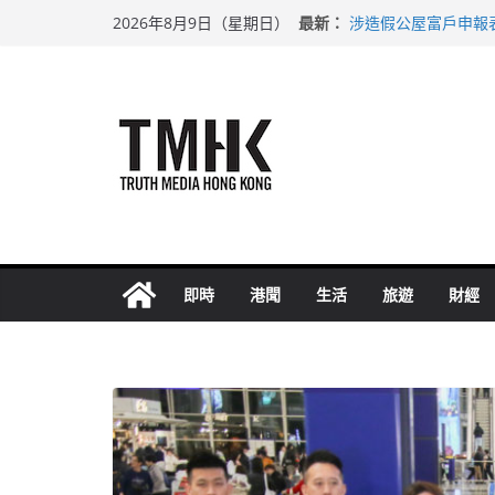
Skip
最新：
涉造假公屋富戶申報
2026年8月9日（星期日）
to
目標九月發表首個五
黃大仙上邨發生企圖
content
拜仁熱身賽挫維拉 
性罪行修例獲九成支
即時
港聞
生活
旅遊
財經