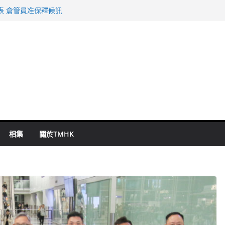
表 倉管員准保釋候訊
年規劃 李家超：研設機構代辦樓宇維修
謀殺及自殺案 警方：疑兇斬傷鄰居後墮亡
啟德主場館奪錦標
持 鄧炳強：爭取今屆任期內完成立法
相集
關於TMHK