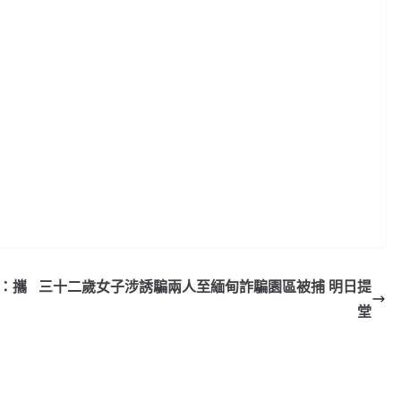
：攜
三十二歲女子涉誘騙兩人至緬甸詐騙園區被捕 明日提
堂