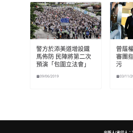
警方於添美道增設鐵
曾蔭權
馬佈防 民陣將第二次
審團
預演「包圍立法會」
污
09/06/2019
03/11/2
出版人/承印人：Trut