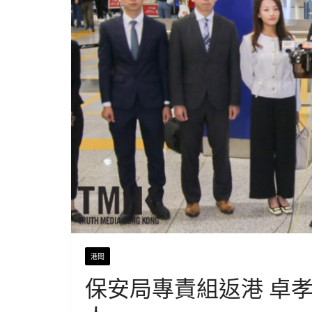
港聞
保安局專責組返港 卓