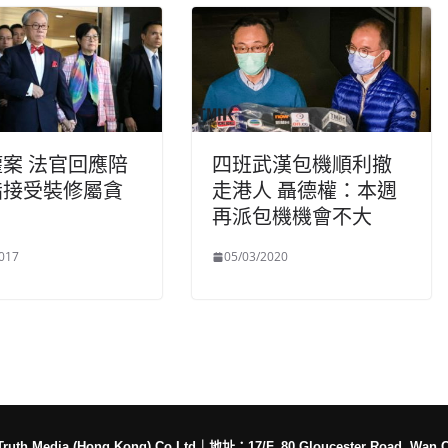
案 法官回應陪
四班武漢包機順利撤
指接受裝修屬貪
走港人 聶德權：本週
再派包機機會不大
017
05/03/2020
h Media (Hong Kong) Co Ltd
｜
地址：17/F, 80 Gloucester Road, Wan 