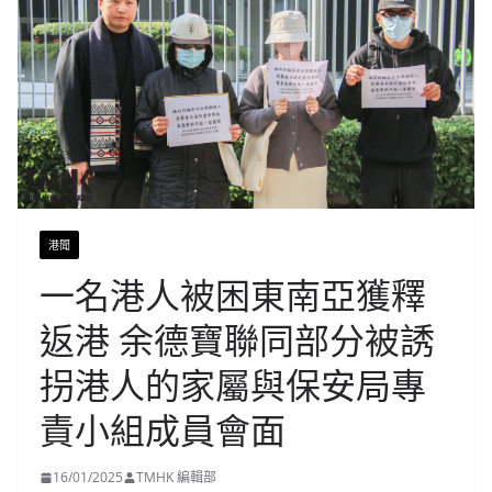
港聞
一名港人被困東南亞獲釋
返港 余德寶聯同部分被誘
拐港人的家屬與保安局專
責小組成員會面
16/01/2025
TMHK 編輯部