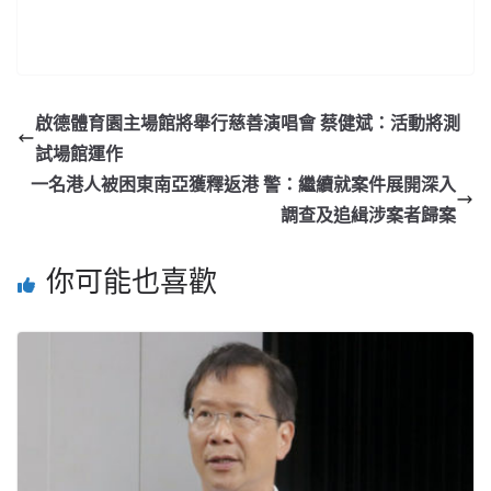
啟德體育園主場館將舉行慈善演唱會 蔡健斌：活動將測
試場館運作
一名港人被困東南亞獲釋返港 警：繼續就案件展開深入
調查及追緝涉案者歸案
你可能也喜歡