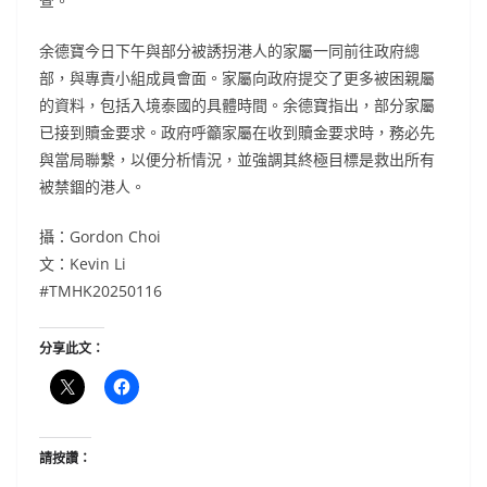
查。
余德寶今日下午與部分被誘拐港人的家屬一同前往政府總
部，與專責小組成員會面。家屬向政府提交了更多被困親屬
的資料，包括入境泰國的具體時間。余德寶指出，部分家屬
已接到贖金要求。政府呼籲家屬在收到贖金要求時，務必先
與當局聯繫，以便分析情況，並強調其終極目標是救出所有
被禁錮的港人。
攝：Gordon Choi
文：Kevin Li
#TMHK20250116
分享此文：
請按讚：