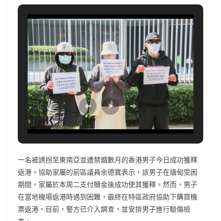
一名被誘拐至東南亞並遭禁錮數月的香港男子今日成功獲釋
返港。協助家屬的前區議員余德寶表示，該男子在緬甸受困
期間，家屬於本周二支付贖金後成功使其獲釋。然而，男子
在當地機場返港時遇到困難，最終在特區政府協助下購買機
票返港。目前，警方已介入調查，並安排男子進行驗傷檢