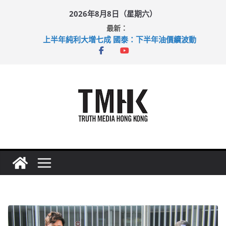
Skip
2026年8月8日（星期六）
to
最新：
content
上半年純利大增七成 國泰：下半年油價續波動
拜仁熱身賽挫維拉 啟德主場館奪錦標
性罪行修例獲九成支持 鄧炳強：爭取今屆任期內完成立法
涉造假公屋富戶申報表 倉管員准保釋候訊
足球盛會次場激戰 祖雲達斯挫車路士