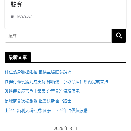
雙賽
11/09/2024
最新文章
拜仁熱身賽挫維拉 啟德主場館奪錦標
性罪行修例獲九成支持 鄧炳強：爭取今屆任期內完成立法
涉造假公屋富戶申報表 倉管員准保釋候訊
足球盛會次場激戰 祖雲達斯挫車路士
上半年純利大增七成 國泰：下半年油價續波動
2026 年 8 月