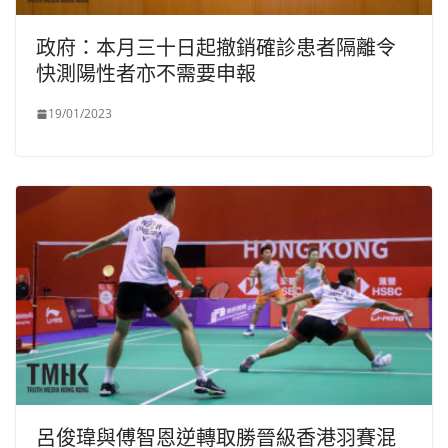
政府：本月三十日起撤銷確診患者隔離令
快測陽性者亦不需要申報
19/01/2023
呂俊瑋與傅智恩逆轉取勝晉級香港羽賽混