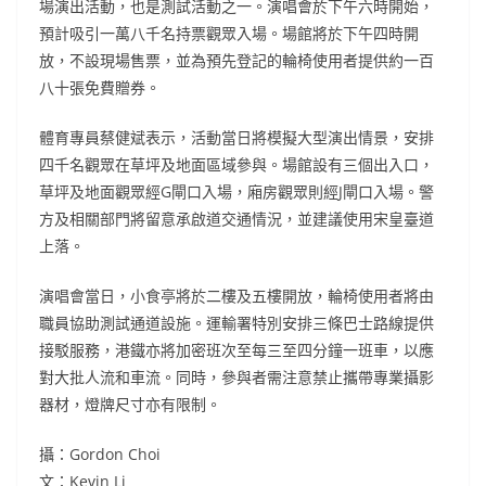
場演出活動，也是測試活動之一。演唱會於下午六時開始，
預計吸引一萬八千名持票觀眾入場。場館將於下午四時開
放，不設現場售票，並為預先登記的輪椅使用者提供約一百
八十張免費贈券。
體育專員蔡健斌表示，活動當日將模擬大型演出情景，安排
四千名觀眾在草坪及地面區域參與。場館設有三個出入口，
草坪及地面觀眾經G閘口入場，廂房觀眾則經J閘口入場。警
方及相關部門將留意承啟道交通情況，並建議使用宋皇臺道
上落。
演唱會當日，小食亭將於二樓及五樓開放，輪椅使用者將由
職員協助測試通道設施。運輸署特別安排三條巴士路線提供
接駁服務，港鐵亦將加密班次至每三至四分鐘一班車，以應
對大批人流和車流。同時，參與者需注意禁止攜帶專業攝影
器材，燈牌尺寸亦有限制。
攝：Gordon Choi
文：Kevin Li