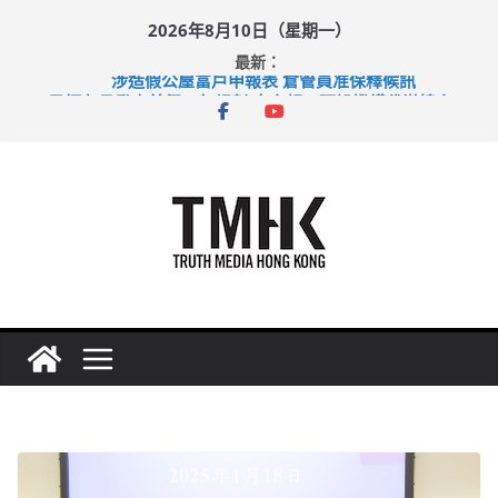
Skip
2026年8月10日（星期一）
to
最新：
content
涉造假公屋富戶申報表 倉管員准保釋候訊
目標九月發表首個五年規劃 李家超：研設機構代辦樓宇維修
黃大仙上邨發生企圖謀殺及自殺案 警方：疑兇斬傷鄰居後墮亡
拜仁熱身賽挫維拉 啟德主場館奪錦標
性罪行修例獲九成支持 鄧炳強：爭取今屆任期內完成立法