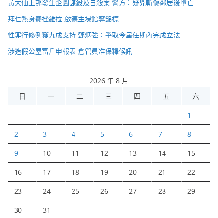
黃大仙上邨發生企圖謀殺及自殺案 警方：疑兇斬傷鄰居後墮亡
拜仁熱身賽挫維拉 啟德主場館奪錦標
性罪行修例獲九成支持 鄧炳強：爭取今屆任期內完成立法
涉造假公屋富戶申報表 倉管員准保釋候訊
2026 年 8 月
日
一
二
三
四
五
六
1
2
3
4
5
6
7
8
9
10
11
12
13
14
15
16
17
18
19
20
21
22
23
24
25
26
27
28
29
30
31