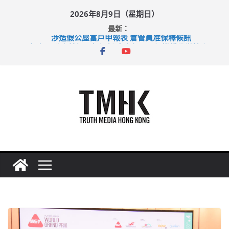
Skip
2026年8月9日（星期日）
to
最新：
content
涉造假公屋富戶申報表 倉管員准保釋候訊
目標九月發表首個五年規劃 李家超：研設機構代辦樓宇維修
黃大仙上邨發生企圖謀殺及自殺案 警方：疑兇斬傷鄰居後墮亡
拜仁熱身賽挫維拉 啟德主場館奪錦標
性罪行修例獲九成支持 鄧炳強：爭取今屆任期內完成立法