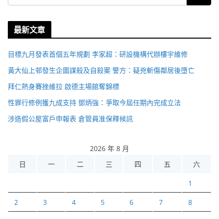
最新文章
目標九月發表首個五年規劃 李家超：研設機構代辦樓宇維修
黃大仙上邨發生企圖謀殺及自殺案 警方：疑兇斬傷鄰居後墮亡
拜仁熱身賽挫維拉 啟德主場館奪錦標
性罪行修例獲九成支持 鄧炳強：爭取今屆任期內完成立法
涉造假公屋富戶申報表 倉管員准保釋候訊
2026 年 8 月
日
一
二
三
四
五
六
1
2
3
4
5
6
7
8