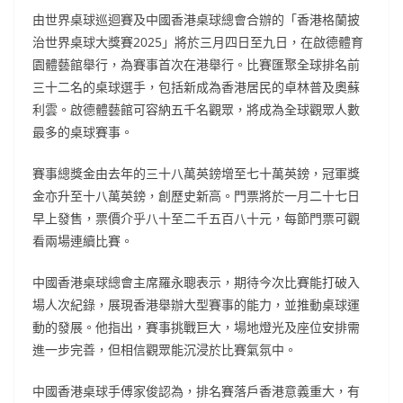
由世界桌球巡迴賽及中國香港桌球總會合辦的「香港格蘭披
治世界桌球大獎賽2025」將於三月四日至九日，在啟德體育
園體藝館舉行，為賽事首次在港舉行。比賽匯聚全球排名前
三十二名的桌球選手，包括新成為香港居民的卓林普及奧蘇
利雲。啟德體藝館可容納五千名觀眾，將成為全球觀眾人數
最多的桌球賽事。
賽事總獎金由去年的三十八萬英鎊增至七十萬英鎊，冠軍獎
金亦升至十八萬英鎊，創歷史新高。門票將於一月二十七日
早上發售，票價介乎八十至二千五百八十元，每節門票可觀
看兩場連續比賽。
中國香港桌球總會主席羅永聰表示，期待今次比賽能打破入
場人次紀錄，展現香港舉辦大型賽事的能力，並推動桌球運
動的發展。他指出，賽事挑戰巨大，場地燈光及座位安排需
進一步完善，但相信觀眾能沉浸於比賽氣氛中。
中國香港桌球手傅家俊認為，排名賽落戶香港意義重大，有