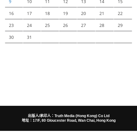
9
10
11
12
13
14
15
16
17
18
19
20
21
22
23
24
25
26
27
28
29
30
31
出版人/承印人：Truth Media (Hong Kong) Co Ltd
地址：17/F, 80 Gloucester Road, Wan Chai, Hong Kong