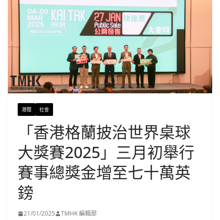
港聞
社會
「香港格蘭披治世界桌球
大獎賽2025」三月初舉行
賽事總獎金增至七十萬英
鎊
21/01/2025
TMHK 編輯部