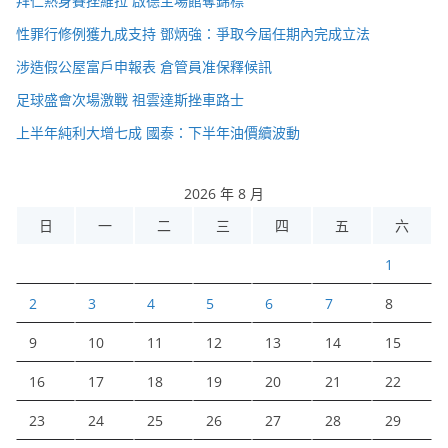
拜仁熱身賽挫維拉 啟德主場館奪錦標
性罪行修例獲九成支持 鄧炳強：爭取今屆任期內完成立法
涉造假公屋富戶申報表 倉管員准保釋候訊
足球盛會次場激戰 祖雲達斯挫車路士
上半年純利大增七成 國泰：下半年油價續波動
2026 年 8 月
日
一
二
三
四
五
六
1
2
3
4
5
6
7
8
9
10
11
12
13
14
15
16
17
18
19
20
21
22
23
24
25
26
27
28
29