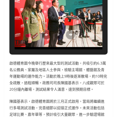
啟德體育園今晚舉行歷來最大型的測試活動，共吸引約6.3萬
名公務員、家屬及地區人士參與，檢驗主場館、體藝館及青
年運動場的運作能力。活動於晚上9時後逐漸散場，約10時完
全疏散，過程順暢。政務司司長陳國基表示，八成觀眾可於
20分鐘內離場，測試結果令人滿意，達到預期目標。
陳國基表示，啟德體育園將於三月正式啟用，當局將繼續進
行多場測試活動，完善細節以迎接正式運作。未來活動包括
足球比賽、嘉年華等，預計吸引大量觀眾，進一步驗證場館