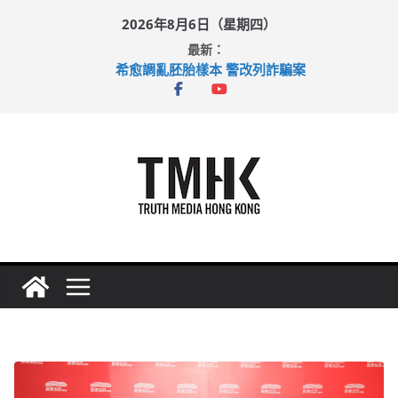
Skip
2026年8月6日（星期四）
to
最新：
content
希愈調亂胚胎樣本 警改列詐騙案
足球盛會次場激戰 祖雲達斯挫車路士
上半年純利大增七成 國泰：下半年油價續波動
上半年車禍奪六十三命 警方：下週起嚴打交通違例
巴士非禮女學生 六旬漢判囚四月