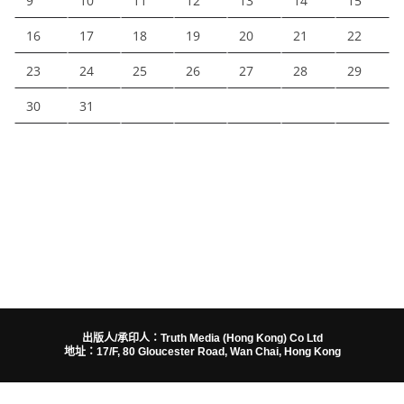
9
10
11
12
13
14
15
16
17
18
19
20
21
22
23
24
25
26
27
28
29
30
31
出版人/承印人：Truth Media (Hong Kong) Co Ltd
地址：17/F, 80 Gloucester Road, Wan Chai, Hong Kong