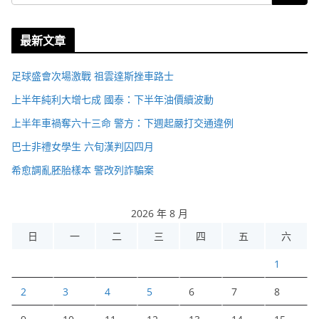
最新文章
足球盛會次場激戰 祖雲達斯挫車路士
上半年純利大增七成 國泰：下半年油價續波動
上半年車禍奪六十三命 警方：下週起嚴打交通違例
巴士非禮女學生 六旬漢判囚四月
希愈調亂胚胎樣本 警改列詐騙案
2026 年 8 月
日
一
二
三
四
五
六
1
2
3
4
5
6
7
8