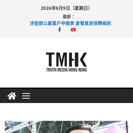
Skip
2026年8月9日（星期日）
to
最新：
content
涉造假公屋富戶申報表 倉管員准保釋候訊
目標九月發表首個五年規劃 李家超：研設機構代辦樓宇維修
黃大仙上邨發生企圖謀殺及自殺案 警方：疑兇斬傷鄰居後墮亡
拜仁熱身賽挫維拉 啟德主場館奪錦標
性罪行修例獲九成支持 鄧炳強：爭取今屆任期內完成立法