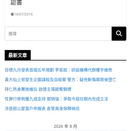
認書
16/07/2016
最新文章
目標九月發表首個五年規劃 李家超：研設機構代辦樓宇維修
黃大仙上邨發生企圖謀殺及自殺案 警方：疑兇斬傷鄰居後墮亡
拜仁熱身賽挫維拉 啟德主場館奪錦標
性罪行修例獲九成支持 鄧炳強：爭取今屆任期內完成立法
涉造假公屋富戶申報表 倉管員准保釋候訊
2026 年 8 月