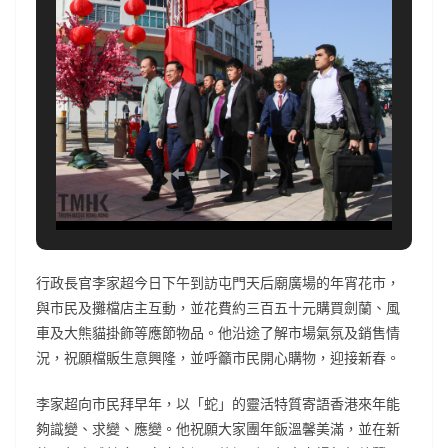
行政長官李家超今日下午到訪屯門天后廟廣場的年宵花市，
與市民及攤檔店主互動，並花費約三百五十元購買劍蘭、風
車及大熊貓掛飾等應節物品。他沿途了解市場氣氛及銷售情
況，祝願檔販生意興隆，並呼籲市民開心購物，迎接新春。
李家超向市民拜早年，以「蛇」的靈活特質寄語香港來年能
夠識變、求變、應變。他祝願大家團年飯溫馨美滿，並在新