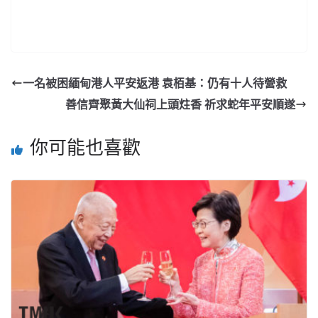
一名被困緬甸港人平安返港 袁栢基：仍有十人待營救
善信齊聚黃大仙祠上頭炷香 祈求蛇年平安順遂
你可能也喜歡