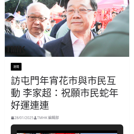
港聞
訪屯門年宵花市與市民互
動 李家超：祝願市民蛇年
好運連連
28/01/2025
TMHK 編輯部