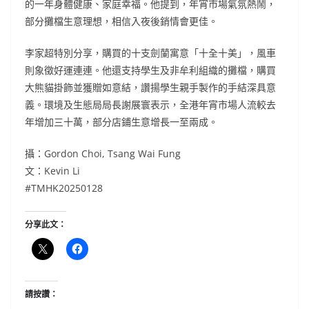
的一年身體健康、家庭幸福。他提到，年宵市場氣氛熱鬧，
部分攤檔生意理想，相信入夜後銷情會更佳。
李家超特別分享，購買的十支劍蘭寓意「十全十美」，風車
則象徵好運連連。他還支持學生及非牟利組織的攤檔，購買
大熊貓掛飾並獲贈如意結，讚揚學生親手製作的手結深具意
義。環境及生態局局長謝展寰表示，全港年宵市場人流較去
年增加三十萬，部分店鋪生意增長一至兩成。
攝：Gordon Choi, Tsang Wai Fung
文：Kevin Li
#TMHK20250128
分享此文：
請按讚：