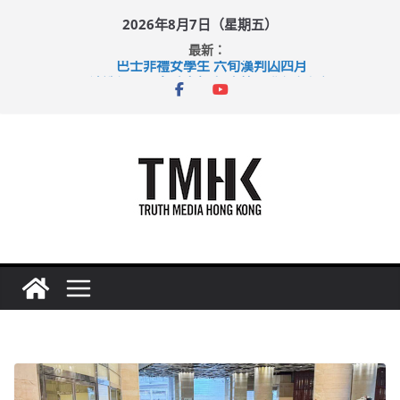
Skip
2026年8月7日（星期五）
to
最新：
content
巴士非禮女學生 六旬漢判囚四月
涉造假公屋富戶申報表 倉管員准保釋候訊
足球盛會次場激戰 祖雲達斯挫車路士
上半年純利大增七成 國泰：下半年油價續波動
上半年車禍奪六十三命 警方：下週起嚴打交通違例