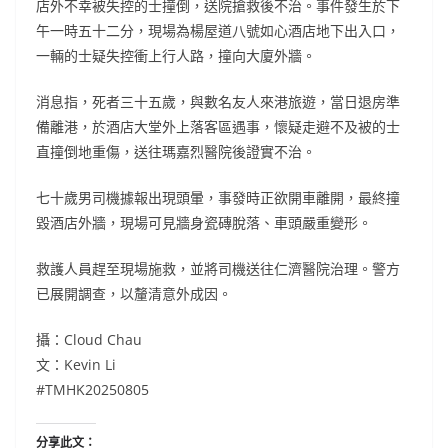
店外不幸被失控的士撞倒，送院搶救後不治。事件發生於下
午一時五十二分，現場為楊屋道八號如心酒店地下出入口，
一輛的士疑失控衝上行人路，撞向大廈外牆。
消息指，死者三十五歲，與數名友人來港旅遊，當日退房準
備離港，於酒店大堂外上落客區遇事，懷疑走避不及被的士
直撞倒地重傷，送往瑪嘉烈醫院後證實不治。
七十歲男司機據報出現頭暈，事發時正欲開車離開，最終撞
毀酒店外牆，現場可見牆身瓷磚脫落、車頭嚴重變形。
救護人員趕至現場施救，並將司機送往仁濟醫院治理。警方
已展開調查，以釐清意外成因。
攝：Cloud Chau
文：Kevin Li
#TMHK20250805
分享此文：