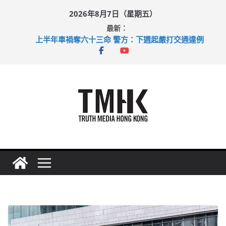
Skip
2026年8月7日（星期五）
to
最新：
content
上半年車禍奪六十三命 警方：下週起嚴打交通違例
性罪行修例獲九成支持 鄧炳強：爭取今屆任期內完成立法
涉造假公屋富戶申報表 倉管員准保釋候訊
足球盛會次場激戰 祖雲達斯挫車路士
上半年純利大增七成 國泰：下半年油價續波動