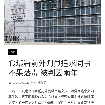
港聞
食環署前外判員追求同事
不果落毒 被判囚兩年
12/08/2025
TMHK 編輯部
一名二十九歲食環署前男外判職員葉文飛，涉嫌因追求女同
事失敗，將不明毒粉放入對方飯盒，導致女事主進食後腹痛
入院，並一度需入住深切治療部。案件是日於西九龍裁判法