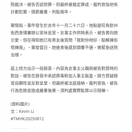
院裁決，被告否認控罪，但最終被裁定罪成，裁判官指他有
計劃犯案，情節嚴重，判監兩年。
案情指，事件發生於去年十一月二十六日，地點是旺角欽州
街西食環署辦公室休息室。女事主作供時表示，被告曾向她
示愛，但在得知她已有男友後質問「我對你咁好，點解揀佢
唔揀我」。案發當日，她進食後感到頭暈不適，需緊急送院
治理。
庭上控方出示一段錄音，內容為女事主父親與被告對質時的
對話，被告在錄音中承認將毒粉加入事主飯盒。辯方質疑錄
音自願性並反對呈堂，但最終被法庭接納。裁判官指，被告
行為危險並造成嚴重後果，須判處實際監禁以示阻嚇。
(資料圖片)
文：Kevin Li
#TMHK20250812