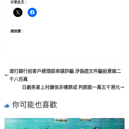
分享此文：
請按讚：
渣打銀行前客戶經理認串謀詐騙 涉偽造文件騙投資逾二
千八百萬
日劇男星上村謙信非禮罪成 判罰款一萬五千港元
你可能也喜歡