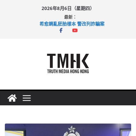
Skip
2026年8月6日（星期四）
to
最新：
content
希愈調亂胚胎樣本 警改列詐騙案
足球盛會次場激戰 祖雲達斯挫車路士
上半年純利大增七成 國泰：下半年油價續波動
上半年車禍奪六十三命 警方：下週起嚴打交通違例
巴士非禮女學生 六旬漢判囚四月