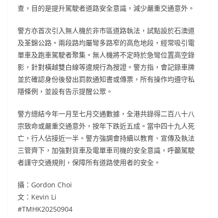
查，目的是提升駕駛者道路安全意識，減少嚴重交通意外。
警方亦首次引入無人機於非市區道路執法，試點設於石澳道
及荃錦公路。兩段路均屬彎多路窄的高危地段，經常吸引電
單車及跑車駕駛者聚集。無人機將不定時於急彎位置高空錄
影，針對橫越雙白線等違規行為搜證。警方指，會記錄車牌
並於確認身份後發出罰款通知書或傳票，所有操作均遵守私
隱條例，並設有告示提醒公眾。
警方總結今年一月至七月交通數據，全港共錄得二百八十八
宗致命或嚴重交通意外，按年下跌近五成。當中四十九人死
亡，行人佔接近一半。警方強調會持續以教育、宣傳及執法
三管齊下，加強對貨車及電單車司機的安全意識，呼籲駕駛
者謹守交通規則，保障所有道路使用者的安全。
攝：Gordon Choi
文：Kevin Li
#TMHK20250904