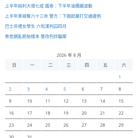
上半年純利大增七成 國泰：下半年油價續波動
上半年車禍奪六十三命 警方：下週起嚴打交通違例
巴士非禮女學生 六旬漢判囚四月
希愈調亂胚胎樣本 警改列詐騙案
2026 年 8 月
日
一
二
三
四
五
六
1
2
3
4
5
6
7
8
9
10
11
12
13
14
15
16
17
18
19
20
21
22
23
24
25
26
27
28
29
30
31