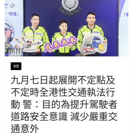
港聞
九月七日起展開不定點及
不定時全港性交通執法行
動 警：目的為提升駕駛者
道路安全意識 減少嚴重交
通意外