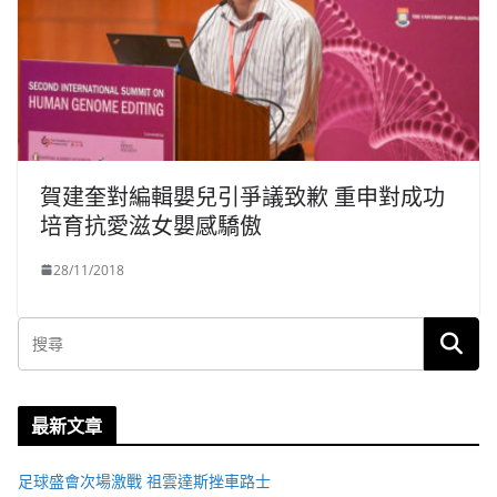
賀建奎對編輯嬰兒引爭議致歉 重申對成功
培育抗愛滋女嬰感驕傲
28/11/2018
最新文章
足球盛會次場激戰 祖雲達斯挫車路士