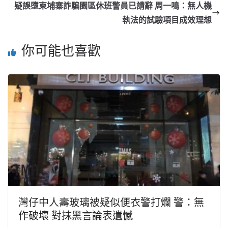
疑誤墮柬埔寨詐騙園區休班警員已請辭 周一鳴：無人機
執法的試驗項目成效理想
你可能也喜歡
灣仔中人壽玻璃被疑似便衣警打爛 警：無
作破壞 對抹黑言論表遺憾