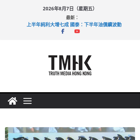
Skip
2026年8月7日（星期五）
to
最新：
content
上半年純利大增七成 國泰：下半年油價續波動
拜仁熱身賽挫維拉 啟德主場館奪錦標
性罪行修例獲九成支持 鄧炳強：爭取今屆任期內完成立法
涉造假公屋富戶申報表 倉管員准保釋候訊
足球盛會次場激戰 祖雲達斯挫車路士