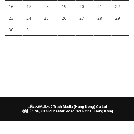
16
17
18
19
20
21
22
23
24
25
26
27
28
29
30
31
出版人/承印人：Truth Media (Hong Kong) Co Ltd
地址：17/F, 80 Gloucester Road, Wan Chai, Hong Kong