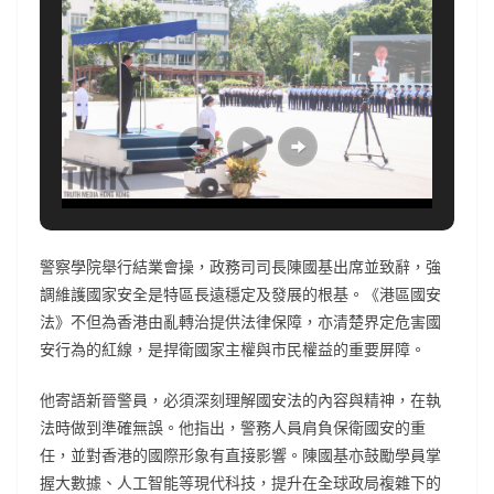
警察學院舉行結業會操，政務司司長陳國基出席並致辭，強
調維護國家安全是特區長遠穩定及發展的根基。《港區國安
法》不但為香港由亂轉治提供法律保障，亦清楚界定危害國
安行為的紅線，是捍衛國家主權與市民權益的重要屏障。
他寄語新晉警員，必須深刻理解國安法的內容與精神，在執
法時做到準確無誤。他指出，警務人員肩負保衛國安的重
任，並對香港的國際形象有直接影響。陳國基亦鼓勵學員掌
握大數據、人工智能等現代科技，提升在全球政局複雜下的