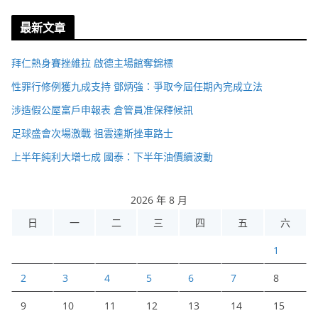
最新文章
拜仁熱身賽挫維拉 啟德主場館奪錦標
性罪行修例獲九成支持 鄧炳強：爭取今屆任期內完成立法
涉造假公屋富戶申報表 倉管員准保釋候訊
足球盛會次場激戰 祖雲達斯挫車路士
上半年純利大增七成 國泰：下半年油價續波動
2026 年 8 月
日
一
二
三
四
五
六
1
2
3
4
5
6
7
8
9
10
11
12
13
14
15