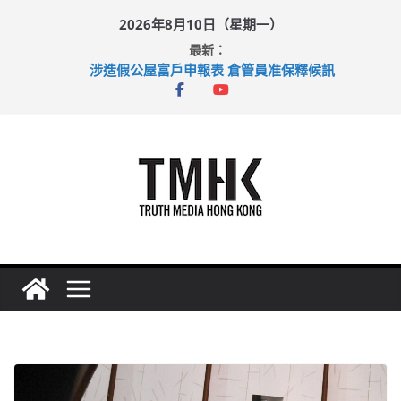
Skip
2026年8月10日（星期一）
to
最新：
content
涉造假公屋富戶申報表 倉管員准保釋候訊
目標九月發表首個五年規劃 李家超：研設機構代辦樓宇維修
黃大仙上邨發生企圖謀殺及自殺案 警方：疑兇斬傷鄰居後墮亡
拜仁熱身賽挫維拉 啟德主場館奪錦標
性罪行修例獲九成支持 鄧炳強：爭取今屆任期內完成立法