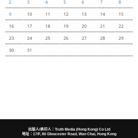
2
3
4
5
6
7
8
9
10
11
12
13
14
15
16
17
18
19
20
21
22
23
24
25
26
27
28
29
30
31
出版人/承印人：Truth Media (Hong Kong) Co Ltd
地址：17/F, 80 Gloucester Road, Wan Chai, Hong Kong