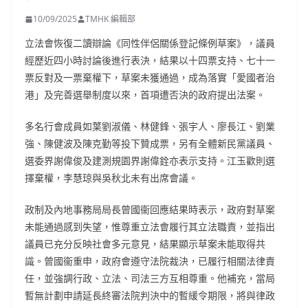
10/09/2025
TMHK 編輯部
立法會恢復二讀辯論《同性伴侶關係登記條例草案》，議員
經歷近四小時討論後進行表決，結果以十四票支持、七十一
票反對及一票棄權下，草案未獲通過，成為落實「愛國者治
港」及完善選舉制度以來，首項遭否決的政府提出法案。
多名行會成員如葉劉淑儀、林健鋒、張宇人、廖長江、劉業
強、陳健波及陳克勤等投下贊成票，另有全體新民黨議員、
選委界謝偉俊及建測規園界謝偉銓亦表示支持。江玉歡則選
擇棄權，李慧琼與吳秋北未有出席會議。
政制及內地事務局局長曾國衞回應結果時表示，政府對草案
未能通過感到失望，惟尊重立法會履行其立法職責，並指出
議員已充分反映社會多元意見，結果顯示草案未能取得共
識。曾國衞重申，政府會遵守法院裁決，已履行相關法律責
任，並強調行政、立法、司法三方互相尊重。他補充，當局
暫無計劃申請延長終審法院判決中的暫緩令期限，將與律政