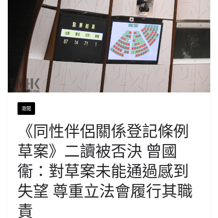
港聞
《同性伴侶關係登記條例
草案》二讀被否決 曾國
衞：對草案未能通過感到
失望 尊重立法會履行其職
責