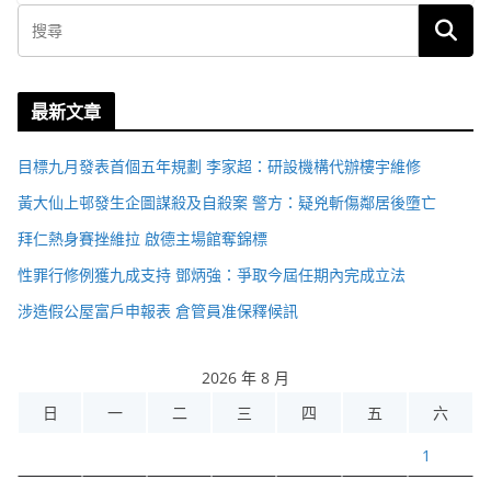
最新文章
目標九月發表首個五年規劃 李家超：研設機構代辦樓宇維修
黃大仙上邨發生企圖謀殺及自殺案 警方：疑兇斬傷鄰居後墮亡
拜仁熱身賽挫維拉 啟德主場館奪錦標
性罪行修例獲九成支持 鄧炳強：爭取今屆任期內完成立法
涉造假公屋富戶申報表 倉管員准保釋候訊
2026 年 8 月
日
一
二
三
四
五
六
1