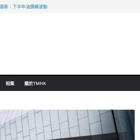
 國泰：下半年油價續波動
啟德主場館奪錦標
持 鄧炳強：爭取今屆任期內完成立法
表 倉管員准保釋候訊
祖雲達斯挫車路士
相集
關於TMHK