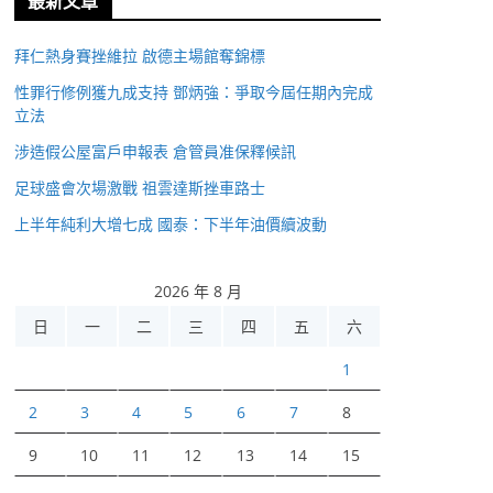
最新文章
拜仁熱身賽挫維拉 啟德主場館奪錦標
性罪行修例獲九成支持 鄧炳強：爭取今屆任期內完成
立法
涉造假公屋富戶申報表 倉管員准保釋候訊
足球盛會次場激戰 祖雲達斯挫車路士
上半年純利大增七成 國泰：下半年油價續波動
2026 年 8 月
日
一
二
三
四
五
六
1
2
3
4
5
6
7
8
9
10
11
12
13
14
15