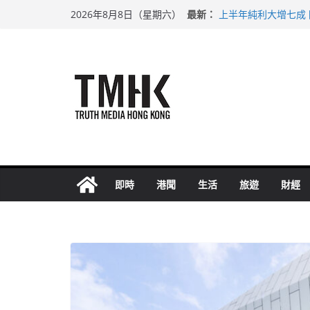
Skip
最新：
上半年純利大增七成
2026年8月8日（星期六）
to
拜仁熱身賽挫維拉 
性罪行修例獲九成支
content
涉造假公屋富戶申報
足球盛會次場激戰 
即時
港聞
生活
旅遊
財經