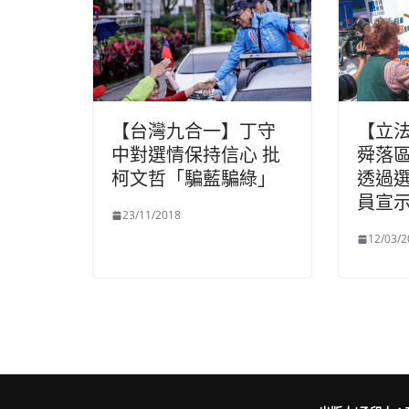
【台灣九合一】丁守
【立
中對選情保持信心 批
舜落區
柯文哲「騙藍騙綠」
透過
員宣
23/11/2018
12/03/2