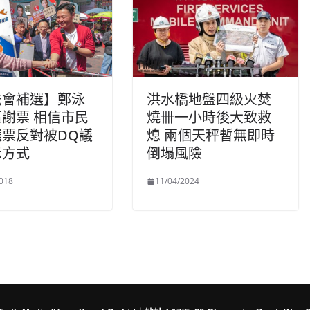
法會補選】鄭泳
洪水橋地盤四級火焚
謝票 相信市民
燒卌一小時後大致救
選票反對被DQ議
熄 兩個天秤暫無即時
示方式
倒塌風險
018
11/04/2024