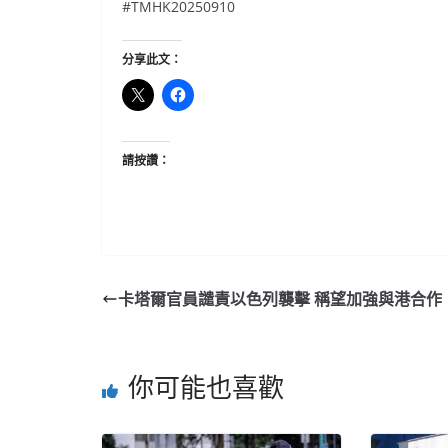
#TMHK20250910
分享此文：
請按讚：
卡塔爾官員譴責以色列襲擊 稱望加強與港合作
你可能也喜歡