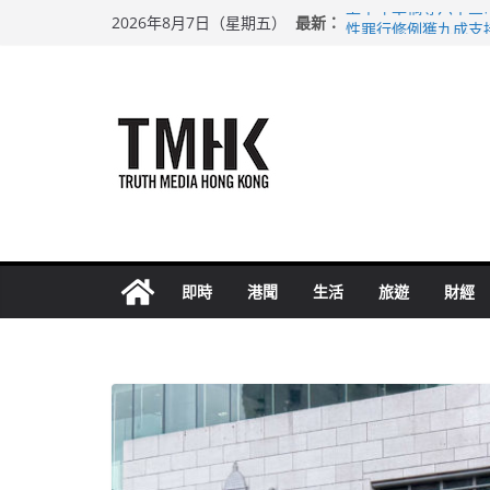
Skip
最新：
上半年車禍奪六十三
2026年8月7日（星期五）
to
性罪行修例獲九成支
涉造假公屋富戶申報
content
足球盛會次場激戰 
上半年純利大增七成
即時
港聞
生活
旅遊
財經