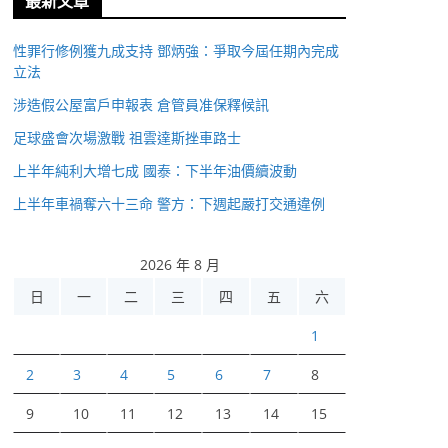
最新文章
性罪行修例獲九成支持 鄧炳強：爭取今屆任期內完成
立法
涉造假公屋富戶申報表 倉管員准保釋候訊
足球盛會次場激戰 祖雲達斯挫車路士
上半年純利大增七成 國泰：下半年油價續波動
上半年車禍奪六十三命 警方：下週起嚴打交通違例
2026 年 8 月
日
一
二
三
四
五
六
1
2
3
4
5
6
7
8
9
10
11
12
13
14
15