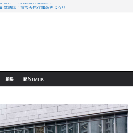
命 警方：下週起嚴打交通違例
持 鄧炳強：爭取今屆任期內完成立法
表 倉管員准保釋候訊
祖雲達斯挫車路士
 國泰：下半年油價續波動
相集
關於TMHK