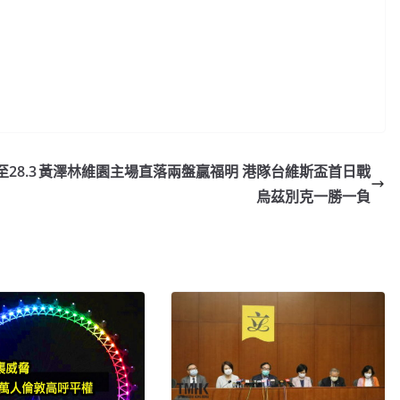
8.3
黃澤林維園主場直落兩盤贏福明 港隊台維斯盃首日戰
烏茲別克一勝一負