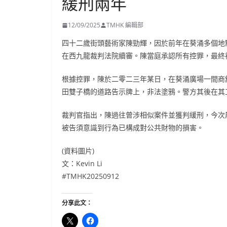
緩刑兩年
12/09/2025
TMHK 編輯部
四十二歲街頭藝術家陳勁輝，因於前年在葵涌多個地
在西九龍裁判法院續審。陳當庭承認所有控罪，最終
根據控罪，陳於二零二三年某日，在葵涌廣場一間商
田雙子橋的道路告示牌上，非法塗鴉。警方其後在其
裁判官指出，陳過往曾涉相似案件並獲判緩刑，今次
被告須意識到行為已構成對公共財物的損害。
(資料圖片)
文：Kevin Li
#TMHK20250912
分享此文：