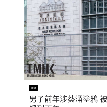
港聞
男子前年涉葵涌塗鴉 