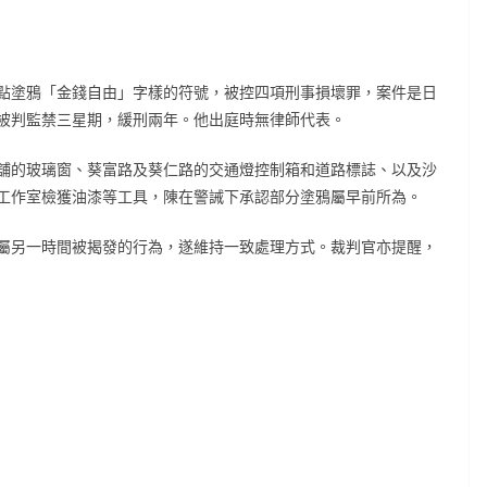
點塗鴉「金錢自由」字樣的符號，被控四項刑事損壞罪，案件是日
被判監禁三星期，緩刑兩年。他出庭時無律師代表。
舖的玻璃窗、葵富路及葵仁路的交通燈控制箱和道路標誌、以及沙
工作室檢獲油漆等工具，陳在警誡下承認部分塗鴉屬早前所為。
屬另一時間被揭發的行為，遂維持一致處理方式。裁判官亦提醒，