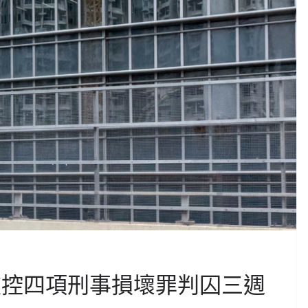
被控四項刑事損壞罪判囚三週