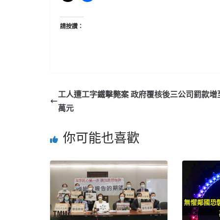
請按讚：
工人遭工字鐵擊斃案 政府覆核後三公司罰款增至2
萬元
你可能也喜歡