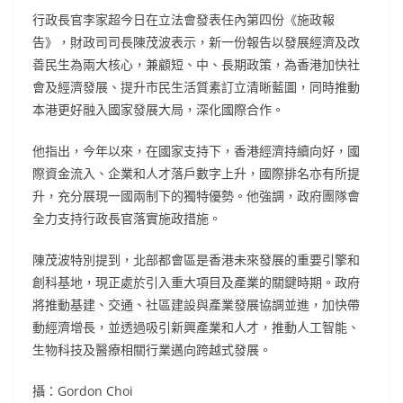
行政長官李家超今日在立法會發表任內第四份《施政報
告》，財政司司長陳茂波表示，新一份報告以發展經濟及改
善民生為兩大核心，兼顧短、中、長期政策，為香港加快社
會及經濟發展、提升市民生活質素訂立清晰藍圖，同時推動
本港更好融入國家發展大局，深化國際合作。
他指出，今年以來，在國家支持下，香港經濟持續向好，國
際資金流入、企業和人才落戶數字上升，國際排名亦有所提
升，充分展現一國兩制下的獨特優勢。他強調，政府團隊會
全力支持行政長官落實施政措施。
陳茂波特別提到，北部都會區是香港未來發展的重要引擎和
創科基地，現正處於引入重大項目及產業的關鍵時期。政府
將推動基建、交通、社區建設與產業發展協調並進，加快帶
動經濟增長，並透過吸引新興產業和人才，推動人工智能、
生物科技及醫療相關行業邁向跨越式發展。
攝：Gordon Choi