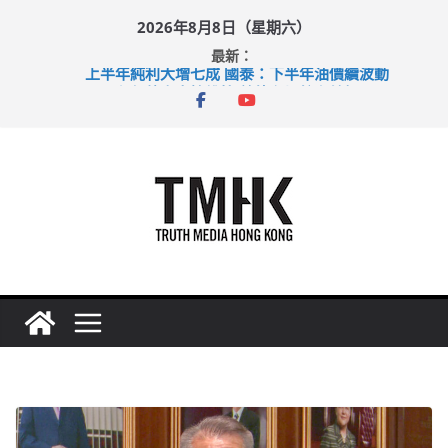
Skip
2026年8月8日（星期六）
to
最新：
content
上半年純利大增七成 國泰：下半年油價續波動
拜仁熱身賽挫維拉 啟德主場館奪錦標
性罪行修例獲九成支持 鄧炳強：爭取今屆任期內完成立法
涉造假公屋富戶申報表 倉管員准保釋候訊
足球盛會次場激戰 祖雲達斯挫車路士