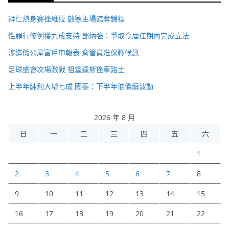
拜仁熱身賽挫維拉 啟德主場館奪錦標
性罪行修例獲九成支持 鄧炳強：爭取今屆任期內完成立法
涉造假公屋富戶申報表 倉管員准保釋候訊
足球盛會次場激戰 祖雲達斯挫車路士
上半年純利大增七成 國泰：下半年油價續波動
2026 年 8 月
日
一
二
三
四
五
六
1
2
3
4
5
6
7
8
9
10
11
12
13
14
15
16
17
18
19
20
21
22