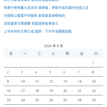
性罪行修例獲九成支持 鄧炳強：爭取今屆任期內完成立法
涉造假公屋富戶申報表 倉管員准保釋候訊
足球盛會次場激戰 祖雲達斯挫車路士
上半年純利大增七成 國泰：下半年油價續波動
2026 年 8 月
日
一
二
三
四
五
六
1
2
3
4
5
6
7
8
9
10
11
12
13
14
15
16
17
18
19
20
21
22
23
24
25
26
27
28
29