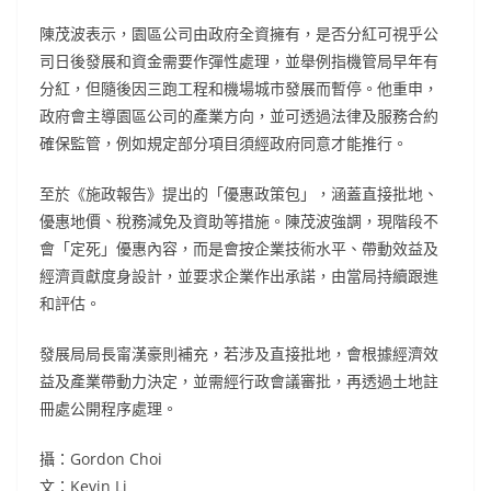
陳茂波表示，園區公司由政府全資擁有，是否分紅可視乎公
司日後發展和資金需要作彈性處理，並舉例指機管局早年有
分紅，但隨後因三跑工程和機場城市發展而暫停。他重申，
政府會主導園區公司的產業方向，並可透過法律及服務合約
確保監管，例如規定部分項目須經政府同意才能推行。
至於《施政報告》提出的「優惠政策包」，涵蓋直接批地、
優惠地價、稅務減免及資助等措施。陳茂波強調，現階段不
會「定死」優惠內容，而是會按企業技術水平、帶動效益及
經濟貢獻度身設計，並要求企業作出承諾，由當局持續跟進
和評估。
發展局局長甯漢豪則補充，若涉及直接批地，會根據經濟效
益及產業帶動力決定，並需經行政會議審批，再透過土地註
冊處公開程序處理。
攝：Gordon Choi
文：Kevin Li