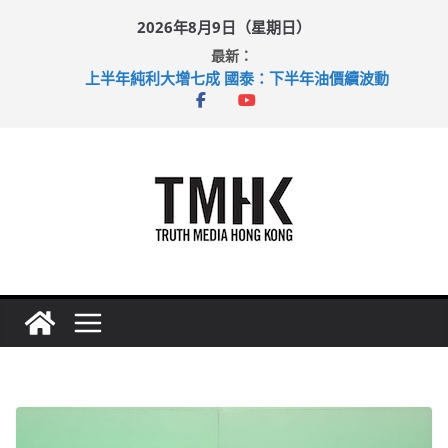
Skip
2026年8月9日（星期日）
to
最新：
content
上半年純利大增七成 國泰：下半年油價續波動
拜仁熱身賽挫維拉 啟德主場館奪錦標
性罪行修例獲九成支持 鄧炳強：爭取今屆任期內完成立法
涉造假公屋富戶申報表 倉管員准保釋候訊
足球盛會次場激戰 祖雲達斯挫車路士