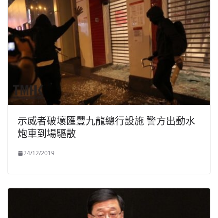
示威者破壞匯豐九龍總行設施 警方出動水
炮車到場驅散
24/12/2019