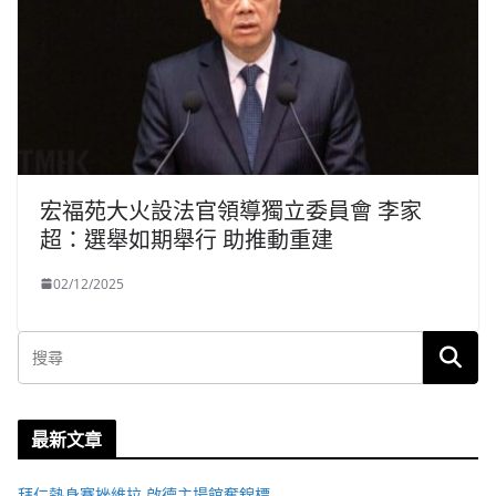
宏福苑大火設法官領導獨立委員會 李家
超：選舉如期舉行 助推動重建
02/12/2025
最新文章
拜仁熱身賽挫維拉 啟德主場館奪錦標