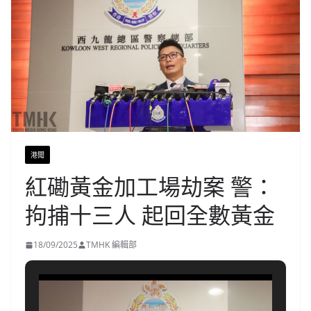
港聞
紅磡黃金加工場劫案 警：
拘捕十三人 起回全數黃金
18/09/2025
TMHK 編輯部