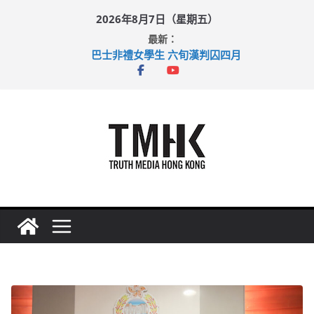
Skip
2026年8月7日（星期五）
to
最新：
content
巴士非禮女學生 六旬漢判囚四月
涉造假公屋富戶申報表 倉管員准保釋候訊
足球盛會次場激戰 祖雲達斯挫車路士
上半年純利大增七成 國泰：下半年油價續波動
上半年車禍奪六十三命 警方：下週起嚴打交通違例