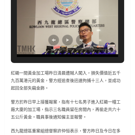
紅磡一間黃金加工場昨日清晨遭賊人闖入，損失價值近五千
九百萬港元的黃金，警方經追查後迅速拘捕十三人，並成功
起回全部失竊金飾。
警方於昨日早上接獲報案，指有十七名男子進入紅磡一幢工
廠大廈的加工場，指示三名職員留在房間內，再偷走共六十
五公斤黃金。職員事後通知僱主並報警。
西九龍總區重案組總督察許仲恒表示，警方昨日及今日在多