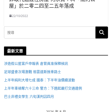
屋」於二零二四至二五年落成
22/10/2022
最新文章
涉造假公屋富戶申報表 倉管員准保釋候訊
足球盛會次場激戰 祖雲達斯挫車路士
上半年純利大增七成 國泰：下半年油價續波動
上半年車禍奪六十三命 警方：下週起嚴打交通違例
巴士非禮女學生 六旬漢判囚四月
2026 年 8 月