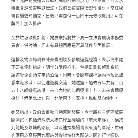
指，允許狗隻進入食肆的牌照計劃將於明年中落實，並要求
獲批食肆設置明顯標誌，政府會按實際情況作檢討。常任秘
書長楊碧筠補充，日後只需繳付一百四十元修改費用即可在
牌照上加入批註。
至於垃圾收費計劃，謝展寰指將於下周一立法會環境事務委
員會一併討論，但未有具體回應是否具條件全面推展。
運輸及物流局局長陳美寶則談及發展遊艇經濟，表示海事處
正研究便利措施，明年分階段推出，包括監測和偵測系統，
讓遊艇免卻預先申請泊位。同時，會開辦課程讓內地船長熟
悉本港水域，以促進遊艇交流。她透露，過去五年共有二百
五十八艘遊艇訪港，來自內地的比例逐漸上升，未來會積極
探討「港艇北上」與「北艇南下」安排，推動雙向便利。
她又指出，政府會推動自動駕駛發展，今年將在三個區域展
開測試，包括港珠澳大橋口岸至機場的「航天走廊」、橫跨
九龍城及觀塘的路段，以及連接機場島與東涌的區域，並研
究應用於高鐵西九龍站與機場快綫九龍站之間的行李運送，