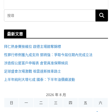
最新文章
拜仁熱身賽挫維拉 啟德主場館奪錦標
性罪行修例獲九成支持 鄧炳強：爭取今屆任期內完成立法
涉造假公屋富戶申報表 倉管員准保釋候訊
足球盛會次場激戰 祖雲達斯挫車路士
上半年純利大增七成 國泰：下半年油價續波動
2026 年 8 月
日
一
二
三
四
五
六