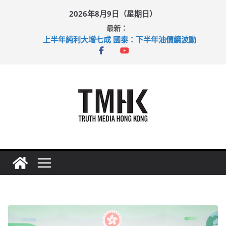
Skip
2026年8月9日（星期日）
to
最新：
content
上半年純利大增七成 國泰：下半年油價續波動
拜仁熱身賽挫維拉 啟德主場館奪錦標
性罪行修例獲九成支持 鄧炳強：爭取今屆任期內完成立法
涉造假公屋富戶申報表 倉管員准保釋候訊
足球盛會次場激戰 祖雲達斯挫車路士