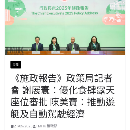
港聞
《施政報告》政策局記者
會 謝展寰：優化食肆露天
座位審批 陳美寶：推動遊
艇及自動駕駛經濟
21/09/2025
TMHK 編輯部