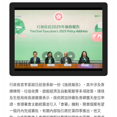
行政長官李家超日前發表新一份《施政報告》，其中涉及食
肆牌照、垃圾收費、遊艇經濟及自動駕駛等多項政策。環境
及生態局局長謝展寰表示，政府將加快審批食肆露天座位申
請，食環署會主動統籌並引入「會審」機制，簡單個案有望
一個月內完成審批，有關內部指引將於第四季推出。他又