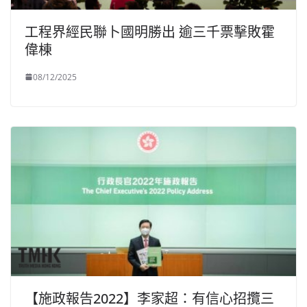
工程界經民聯卜國明勝出 逾三千票擊敗霍
偉棟
08/12/2025
【施政報告2022】李家超：有信心招攬三