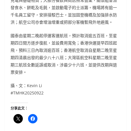
充電與基礎物資；大部分餐飲與商店照常營業，關懷組會派
發食水、餅乾及毛氈，並啟動電子的士派籌。機場將有逾一
千名員工留守，安排接駁巴士，並加固登機橋及加強排水防
洪；航空公司亦會增油增重或把部分客機暫飛外地避風。
國泰由星期二晚起停運客運航班，預計取消逾五百班，至星
期四日間方逐步復航，並設費用寬免；香港快運提早四班起
飛，預料三日內取消逾百班；香港航空取消自星期二晚至星
期四清晨出發的最少八十八班；大灣區航空料星期二晚至星
期三航班全數延誤或取消，涉最少十六班，並提供改期與退
票安排。
攝、文：Kevin Li
#TMHK20250922
分享此文：