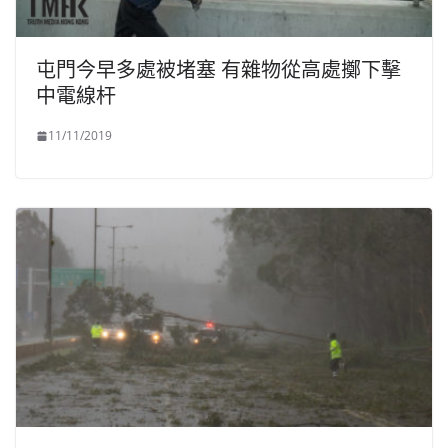
屯門今早多處被堵塞 有雜物從高處擲下擊
中電線杆
11/11/2019