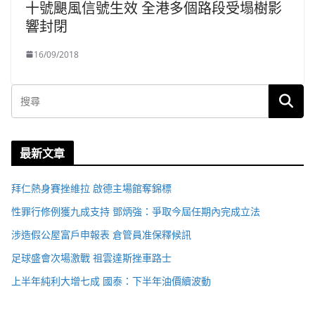
十號颶風信號生效 全港多個路段受塌樹影
響封閉
16/09/2018
最新文章
拜仁熱身賽挫維拉 啟德主場館奪錦標
性罪行修例獲九成支持 鄧炳強：爭取今屆任期內完成立法
涉造假公屋富戶申報表 倉管員准保釋候訊
足球盛會次場激戰 祖雲達斯挫車路士
上半年純利大增七成 國泰：下半年油價續波動