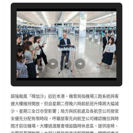
超強颱風「樺加沙」迫近本港，機管局指機場三跑系統與客
運大樓維持開放，但自星期二傍晚六時起航班升降將大幅減
少，星期三全日亦受影響；局方與民航處及各航空公司按安
全優先分配有限時段，呼籲旅客先向航空公司確認機位與時
間才前往機場。大樓過渡層會增設臨時休息區，提供座椅、