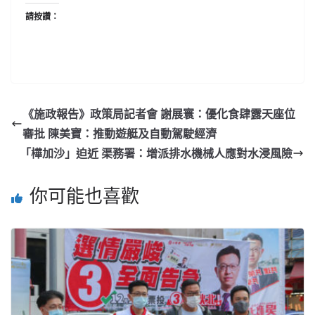
請按讚：
《施政報告》政策局記者會 謝展寰：優化食肆露天座位
審批 陳美寶：推動遊艇及自動駕駛經濟
「樺加沙」迫近 渠務署：增派排水機械人應對水浸風險
你可能也喜歡