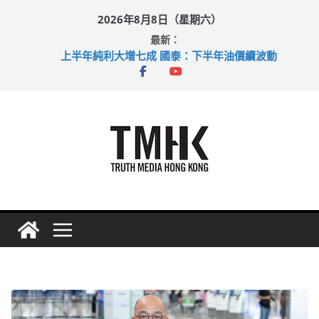
Skip
2026年8月8日（星期六）
to
最新：
content
上半年純利大增七成 國泰：下半年油價續波動
拜仁熱身賽挫維拉 啟德主場館奪錦標
性罪行修例獲九成支持 鄧炳強：爭取今屆任期內完成立法
涉造假公屋富戶申報表 倉管員准保釋候訊
足球盛會次場激戰 祖雲達斯挫車路士