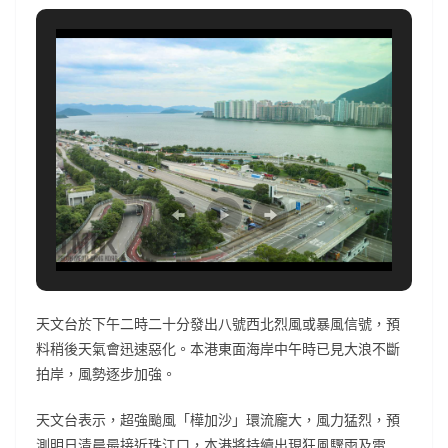
天文台於下午二時二十分發出八號西北烈風或暴風信號，預
料稍後天氣會迅速惡化。本港東面海岸中午時已見大浪不斷
拍岸，風勢逐步加強。
天文台表示，超強颱風「樺加沙」環流龐大，風力猛烈，預
測明日清晨最接近珠江口，本港將持續出現狂風驟雨及雷