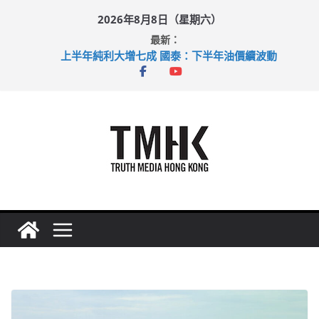
Skip
2026年8月8日（星期六）
to
最新：
content
上半年純利大增七成 國泰：下半年油價續波動
拜仁熱身賽挫維拉 啟德主場館奪錦標
性罪行修例獲九成支持 鄧炳強：爭取今屆任期內完成立法
涉造假公屋富戶申報表 倉管員准保釋候訊
足球盛會次場激戰 祖雲達斯挫車路士