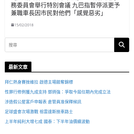
務委員會舉行特別會議 九巴指暫停派更予
兼職車長因市民對他們「感覺惡劣」
15/02/2018
最新文章
拜仁熱身賽挫維拉 啟德主場館奪錦標
性罪行修例獲九成支持 鄧炳強：爭取今屆任期內完成立法
涉造假公屋富戶申報表 倉管員准保釋候訊
足球盛會次場激戰 祖雲達斯挫車路士
上半年純利大增七成 國泰：下半年油價續波動