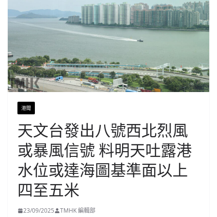
港聞
天文台發出八號西北烈風
或暴風信號 料明天吐露港
水位或達海圖基準面以上
四至五米
23/09/2025
TMHK 編輯部