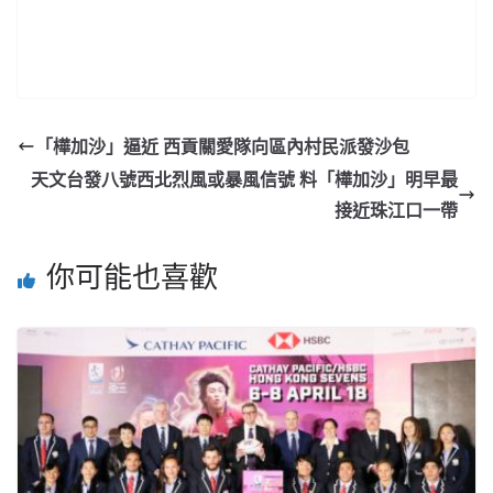
「樺加沙」逼近 西貢關愛隊向區內村民派發沙包
天文台發八號西北烈風或暴風信號 料「樺加沙」明早最
接近珠江口一帶
你可能也喜歡