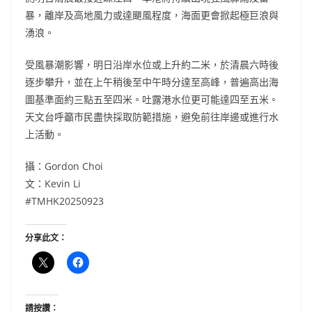
暴，離岸及高地風力或達颶風程度，海面更會掀起極巨浪與
湧浪。
受風暴潮影響，明日沿岸水位或上升約二米，於清晨六時後
逐步攀升，並在上午稍後至中午時分達至高峰，普遍高出海
圖基準面約三點五至四米。吐露港水位更可能達四至五米。
天文台呼籲市民盡快採取防範措施，避免前往岸邊或進行水
上活動。
攝：Gordon Choi
文：Kevin Li
#TMHK20250923
分享此文：
請按讚：