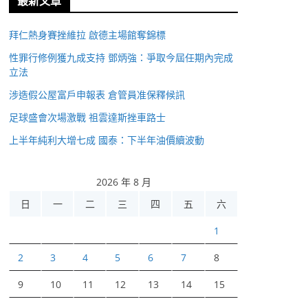
最新文章
拜仁熱身賽挫維拉 啟德主場館奪錦標
性罪行修例獲九成支持 鄧炳強：爭取今屆任期內完成
立法
涉造假公屋富戶申報表 倉管員准保釋候訊
足球盛會次場激戰 祖雲達斯挫車路士
上半年純利大增七成 國泰：下半年油價續波動
2026 年 8 月
日
一
二
三
四
五
六
1
2
3
4
5
6
7
8
9
10
11
12
13
14
15