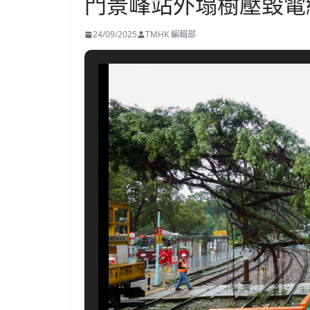
門景峰站外塌樹壓毀電
24/09/2025
TMHK 編輯部