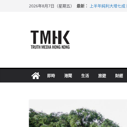
Skip
最新：
上半年純利大增七成
2026年8月7日（星期五）
to
拜仁熱身賽挫維拉 
性罪行修例獲九成支
content
涉造假公屋富戶申報
足球盛會次場激戰 
即時
港聞
生活
旅遊
財經