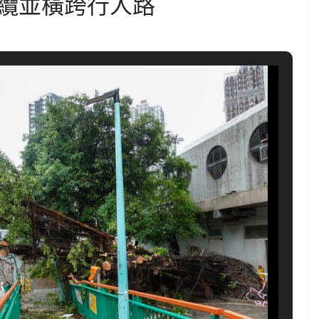
纜並橫跨行人路