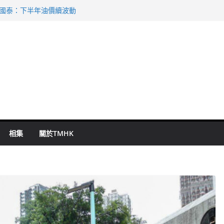
 國泰：下半年油價續波動
啟德主場館奪錦標
持 鄧炳強：爭取今屆任期內完成立法
表 倉管員准保釋候訊
祖雲達斯挫車路士
相集
關於TMHK