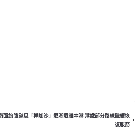
南面約
強颱風「樺加沙」逐漸遠離本港 港鐵部分路線陸續恢
復服務