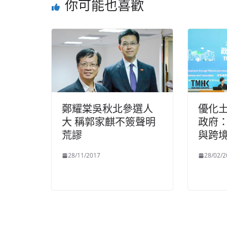
你可能也喜歡
鄭耀棠吳秋北參選人
優化
大 稱郭家麒不簽聲明
政府
荒謬
與跨
28/11/2017
28/02/2