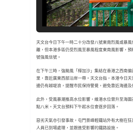
天文台今日下午一時二十分改發八號東南烈風或暴風
離，但本港多區仍受烈風至暴風程度東南風影響，預
號強風信號。
在下午三時，強颱風「樺加沙」集結在香港之西南偏
里，靠近廣東西部沿岸一帶。天文台指，本港今日天
邊仍有越堤浪，提醒市民保持警覺，避免靠近海邊及
此外，受風暴潮推高水位影響，維港水位曾升至海圖
點八米。天文台預料下午起水位會逐步回落。
惡劣天氣亦引發事故，屯門景峰輕鐵站外有大樹在狂
人員已到場處理，並跟進受影響的鐵路設施。