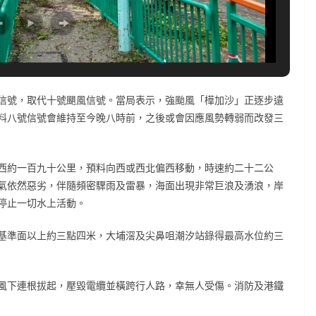
信號，取代十號颶風信號。當局表示，強颱風「樺加沙」正逐步遠
料八號信號會維持至今晚八時前，之後或會因應風勢轉弱而改發三
西約一百九十公里，預料向西或西北偏西移動，時速約二十二公
氣依然惡劣，伴隨頻密驟雨及雷暴，海面出現非常巨浪及湧浪，岸
停止一切水上活動。
基準面以上約三點四米，大埔滘及尖鼻咀潮汐站錄得最高水位約三
風下連根拔起，壓毀電纜並橫跨行人路，幸無人受傷。消防及港鐵