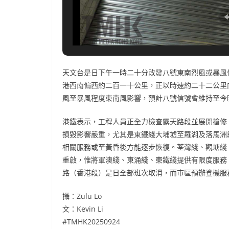
天文台是日下午一時二十分改發八號東南烈風或暴風
港西南偏西約二百一十公里，正以時速約二十二公里
風至暴風程度東南風影響，預計八號信號會維持至今
港鐵表示，工程人員正全力檢查露天路段並展開搶修
損毀影響嚴重，尤其是東鐵綫大埔墟至羅湖及落馬洲
相關服務或至黃昏後方能逐步恢復。荃灣綫、觀塘綫
重啟，惟將軍澳綫、東涌綫、東鐵綫提供有限度服務
路（香港段）是日全部班次取消，而市區預辦登機服
攝：Zulu Lo
文：Kevin Li
#TMHK20250924