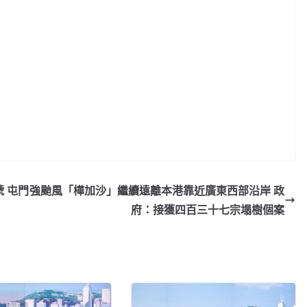
 屯門
強颱風「樺加沙」繼續遠離本港靠近廣東西部沿岸 政
府：接獲四百三十七宗塌樹個案