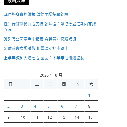
最新文章
拜仁熱身賽挫維拉 啟德主場館奪錦標
性罪行修例獲九成支持 鄧炳強：爭取今屆任期內完成
立法
涉造假公屋富戶申報表 倉管員准保釋候訊
足球盛會次場激戰 祖雲達斯挫車路士
上半年純利大增七成 國泰：下半年油價續波動
2026 年 8 月
日
一
二
三
四
五
六
1
2
3
4
5
6
7
8
9
10
11
12
13
14
15