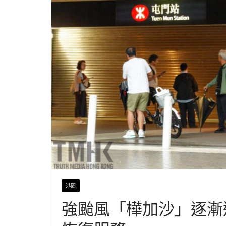
港聞
強颱風「樺加沙」逐漸