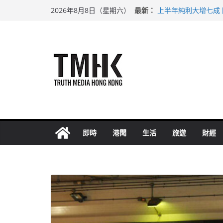
Skip
最新：
上半年純利大增七成
2026年8月8日（星期六）
to
拜仁熱身賽挫維拉 
性罪行修例獲九成支
content
涉造假公屋富戶申報
足球盛會次場激戰 
即時
港聞
生活
旅遊
財經