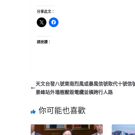
分享此文：
請按讚：
天文台發八號東南烈風或暴風信號取代十號信號
景峰站外塌樹壓毀電纜並橫跨行人路
你可能也喜歡