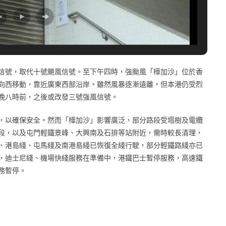
信號，取代十號颶風信號。至下午四時，強颱風「樺加沙」位於香
向西移動，靠近廣東西部沿岸。雖然風暴逐漸遠離，但本港仍受烈
晚八時前，之後或改發三號強風信號。
，以確保安全。然而「樺加沙」影響廣泛，部分路段受塌樹及電纜
段，以及屯門輕鐵景峰、大興南及石排等站附近，需時較長清理，
、港島綫、屯馬綫及南港島綫已恢復全綫行駛，部分輕鐵路綫亦已
，迪士尼綫、機場快綫服務在準備中，港鐵巴士暫停服務，高速鐵
務暫停。