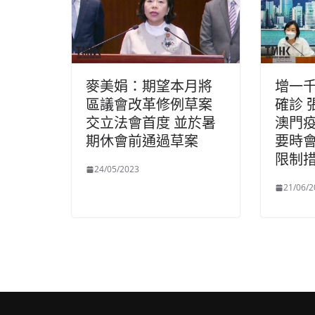
麥美娟：期望本月將
增一
區議會改革修例草案
確診 
交立法會首度 並於暑
澳門疫
期休會前通過草案
要時
限制
24/05/2023
21/06/2