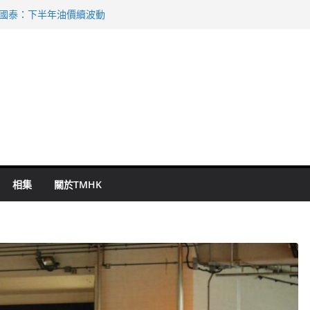
 國泰：下半年油價續波動
啟德主場館奪錦標
持 鄧炳強：爭取今屆任期內完成立法
表 倉管員准保釋候訊
祖雲達斯挫車路士
相集
關於TMHK