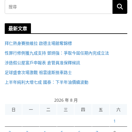
最新文章
拜仁熱身賽挫維拉 啟德主場館奪錦標
性罪行修例獲九成支持 鄧炳強：爭取今屆任期內完成立法
涉造假公屋富戶申報表 倉管員准保釋候訊
足球盛會次場激戰 祖雲達斯挫車路士
上半年純利大增七成 國泰：下半年油價續波動
2026 年 8 月
日
一
二
三
四
五
六
1