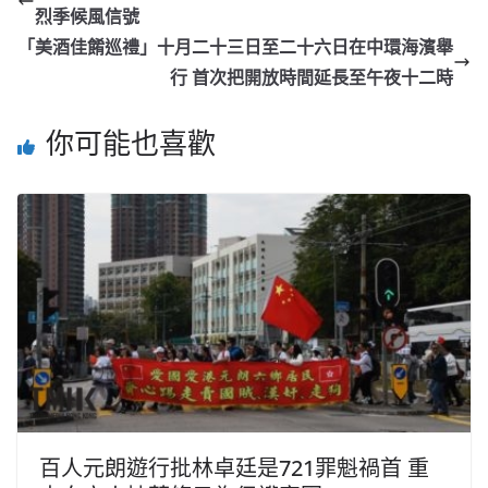
烈季候風信號
「美酒佳餚巡禮」十月二十三日至二十六日在中環海濱舉
行 首次把開放時間延長至午夜十二時
你可能也喜歡
百人元朗遊行批林卓廷是721罪魁禍首 重