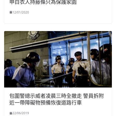
申白衣人持藤條只為保護家園
12/01/2020
包圍警總示威者凌晨三時全撤走 警員拆附
近一帶障礙物預備恢復道路行車
22/06/2019