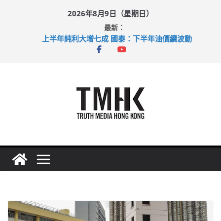
Skip
2026年8月9日（星期日）
to
最新：
content
上半年純利大增七成 國泰：下半年油價續波動
拜仁熱身賽挫維拉 啟德主場館奪錦標
性罪行修例獲九成支持 鄧炳強：爭取今屆任期內完成立法
涉造假公屋富戶申報表 倉管員准保釋候訊
足球盛會次場激戰 祖雲達斯挫車路士