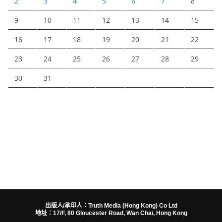
2
3
4
5
6
7
8
9
10
11
12
13
14
15
16
17
18
19
20
21
22
23
24
25
26
27
28
29
30
31
出版人/承印人：Truth Media (Hong Kong) Co Ltd
地址：17/F, 80 Gloucester Road, Wan Chai, Hong Kong