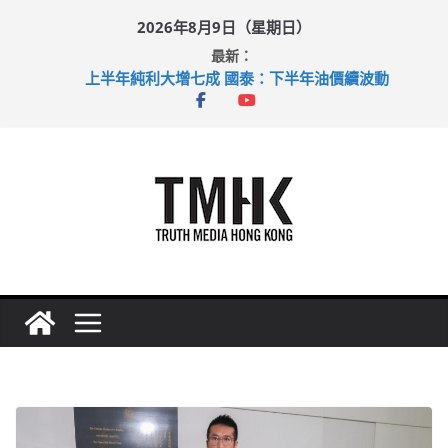
Skip
2026年8月9日（星期日）
to
最新：
content
上半年純利大增七成 國泰：下半年油價續波動
拜仁熱身賽挫維拉 啟德主場館奪錦標
性罪行修例獲九成支持 鄧炳強：爭取今屆任期內完成立法
涉造假公屋富戶申報表 倉管員准保釋候訊
足球盛會次場激戰 祖雲達斯挫車路士