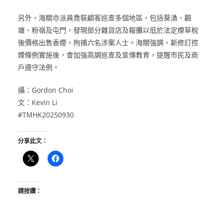
另外，海關亦派員喬裝顧客巡查多個地區，包括葵湧、觀
塘、粉嶺及屯門，發現部分雜貨店及報攤以低於法定煙草稅
後價格出售香煙，拘捕六名涉案人士。海關強調，新修訂控
煙條例實施後，會加強高調巡查及宣傳教育，提醒市民及商
戶遵守法例。
攝：Gordon Choi
文：Kevin Li
#TMHK20250930
分享此文：
請按讚：