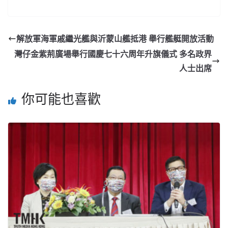
解放軍海軍戚繼光艦與沂蒙山艦抵港 舉行艦艇開放活動
灣仔金紫荊廣場舉行國慶七十六周年升旗儀式 多名政界
人士出席
你可能也喜歡