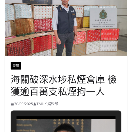
港聞
海關破深水埗私煙倉庫 檢
獲逾百萬支私煙拘一人
30/09/2025
TMHK 編輯部