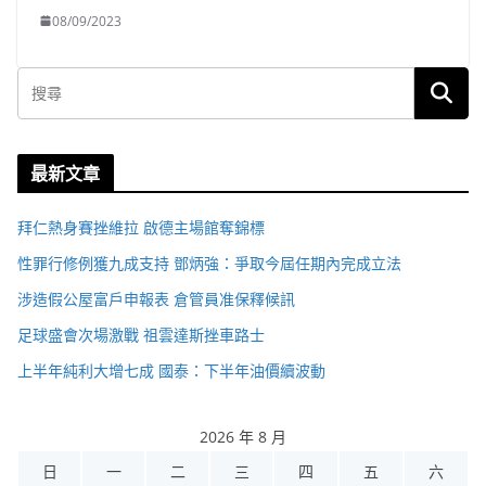
08/09/2023
最新文章
拜仁熱身賽挫維拉 啟德主場館奪錦標
性罪行修例獲九成支持 鄧炳強：爭取今屆任期內完成立法
涉造假公屋富戶申報表 倉管員准保釋候訊
足球盛會次場激戰 祖雲達斯挫車路士
上半年純利大增七成 國泰：下半年油價續波動
2026 年 8 月
日
一
二
三
四
五
六