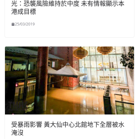
光：恐襲風險維持於中度 未有情報顯示本
港成目標
25/03/2019
受暴雨影響 黃大仙中心北館地下全層被水
淹沒