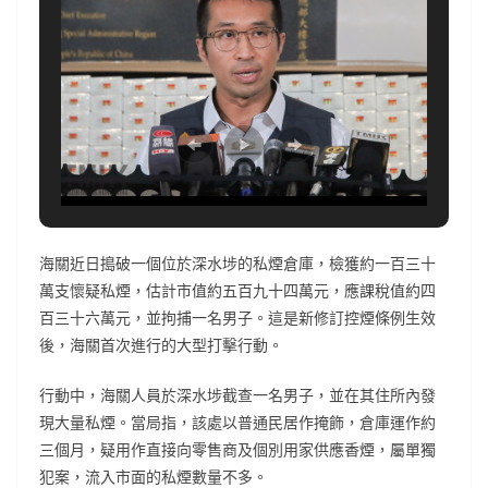
海關近日搗破一個位於深水埗的私煙倉庫，檢獲約一百三十
萬支懷疑私煙，估計市值約五百九十四萬元，應課稅值約四
百三十六萬元，並拘捕一名男子。這是新修訂控煙條例生效
後，海關首次進行的大型打擊行動。
行動中，海關人員於深水埗截查一名男子，並在其住所內發
現大量私煙。當局指，該處以普通民居作掩飾，倉庫運作約
三個月，疑用作直接向零售商及個別用家供應香煙，屬單獨
犯案，流入市面的私煙數量不多。