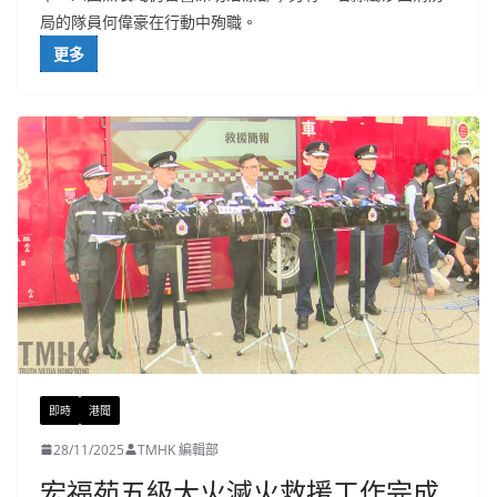
局的隊員何偉豪在行動中殉職。
更多
即時
港聞
28/11/2025
TMHK 編輯部
宏福苑五級大火滅火救援工作完成