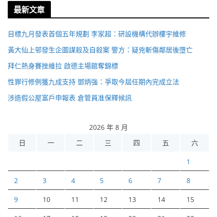
最新文章
目標九月發表首個五年規劃 李家超：研設機構代辦樓宇維修
黃大仙上邨發生企圖謀殺及自殺案 警方：疑兇斬傷鄰居後墮亡
拜仁熱身賽挫維拉 啟德主場館奪錦標
性罪行修例獲九成支持 鄧炳強：爭取今屆任期內完成立法
涉造假公屋富戶申報表 倉管員准保釋候訊
2026 年 8 月
日
一
二
三
四
五
六
1
2
3
4
5
6
7
8
9
10
11
12
13
14
15