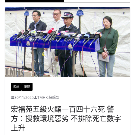
即時
港聞
30/11/2025
TMHK 編輯部
宏福苑五級火釀一百四十六死 警
方：搜救環境惡劣 不排除死亡數字
上升