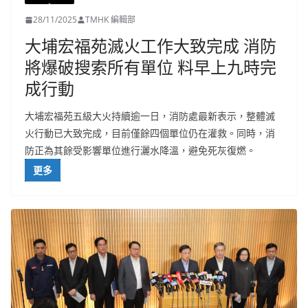
28/11/2025
TMHK 編輯部
大埔宏福苑滅火工作大致完成 消防
將爆破搜索所有單位 料早上九時完
成行動
大埔宏福苑五級大火持續逾一日，消防處最新表示，整體滅
火行動已大致完成，目前僅餘四個單位仍在灌救。同時，消
防正為其餘受影響單位進行灑水降溫，避免死灰復燃。
更多