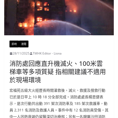
即時
港聞
28/11/2025
TMHK Editor - Liona
消防處回應直升機滅火、100米雲
梯車等多項質疑 指相關建議不適用
於現場環境
宏福苑五級大火經歷長時間灌救後，滅火、救援及搜救行動
已於是日早上 10 時 18 分全部完成。消防處處長楊恩健表
示，是次行動共出動 391 架次消防車及 185 架次救護車，動
員 2,311 名消防及救護人員。事件中有 12 名消防員受傷，其
中一人因熱衰竭仍留醫深切治療部；另有一名隸屬沙田消防