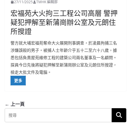
27/11/2025
TMHK 編輯部
宏福苑大火拘三工程公司高層 警押
疑犯押解至新蒲崗辦公室及元朗住
所搜證
警方就大埔宏福苑奪命大火展開刑事調查，於凌晨拘捕三名
涉嫌誤殺的男子。被捕人士年齡介乎五十二至六十八歲，據
悉包括負責屋苑維修工程的建築公司兩名董事及一名顧問。
探員今日先後將疑犯押解至新蒲崗辦公室及元朗住所搜證，
檢走大批文件及電腦。
更多
← 上一頁