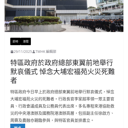
即時
港聞
29/11/2025
TMHK 編輯部
特區政府於政府總部東翼前地舉行
默哀儀式 悼念大埔宏福苑火災死難
者
特區政府今日早上於政府總部東翼前地舉行默哀儀式，悼念
大埔宏福苑火災的死難者。行政長官李家超率領一眾主要官
員、行政會議成員及公務員代表出席。多名專程來港協助救
災的中央港澳辦及國務院港澳辦高層，包括副主任徐啟方、
周霽及農融亦親臨參與，與特區官員並排肅立。