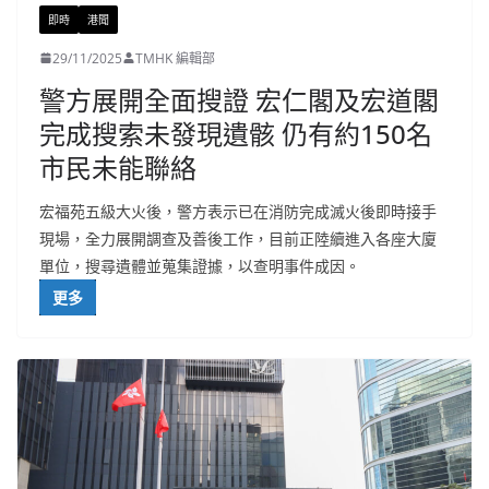
即時
港聞
29/11/2025
TMHK 編輯部
警方展開全面搜證 宏仁閣及宏道閣
完成搜索未發現遺骸 仍有約150名
市民未能聯絡
宏福苑五級大火後，警方表示已在消防完成滅火後即時接手
現場，全力展開調查及善後工作，目前正陸續進入各座大廈
單位，搜尋遺體並蒐集證據，以查明事件成因。
更多