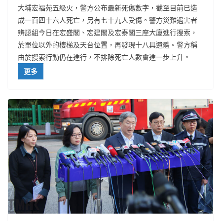
大埔宏福苑五級火，警方公布最新死傷數字，截至目前已造
成一百四十六人死亡，另有七十九人受傷。警方災難遇害者
辨認組今日在宏盛閣、宏建閣及宏泰閣三座大廈進行搜索，
於單位以外的樓梯及天台位置，再發現十八具遺體。警方稱
由於搜索行動仍在進行，不排除死亡人數會進一步上升。
更多