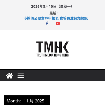
Skip
2026年8月10日（星期一）
to
最新：
content
涉造假公屋富戶申報表 倉管員准保釋候訊
目標九月發表首個五年規劃 李家超：研設機構代辦樓宇維修
黃大仙上邨發生企圖謀殺及自殺案 警方：疑兇斬傷鄰居後墮亡
拜仁熱身賽挫維拉 啟德主場館奪錦標
性罪行修例獲九成支持 鄧炳強：爭取今屆任期內完成立法
Month:
11 月 2025