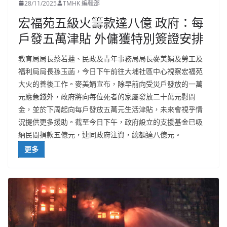
28/11/2025
TMHK 編輯部
宏福苑五級火籌款達八億 政府：每
戶發五萬津貼 外傭獲特別簽證安排
教育局局長蔡若蓮、民政及青年事務局局長麥美娟及勞工及
福利局局長孫玉菡，今日下午前往大埔社區中心視察宏福苑
大火的善後工作。麥美娟宣布，除早前向受災戶發放的一萬
元應急錢外，政府將向每位死者的家屬發放二十萬元慰問
金，並於下周起向每戶發放五萬元生活津貼，未來會視乎情
況提供更多援助。截至今日下午，政府設立的支援基金已吸
納民間捐款五億元，連同政府注資，總額達八億元。
更多