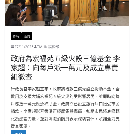
即時
港聞
27/11/2025
TMHK 編輯部
政府為宏福苑五級火設三億基金 李
家超：向每戶派一萬元及成立專責
組徹查
行政長官李家超宣布，政府將撥款三億元設立援助基金，全
數用於支援大埔宏福苑五級火災的受影響居民，並即時向每
戶發放一萬元應急補助金，政府亦已設立銀行戶口接受市民
捐款。李家超形容香港正經歷集體傷痛，勉勵市民將哀痛轉
化為建設力量，並對殉職消防員表示深切哀悼，承諾全力支
援其家屬。