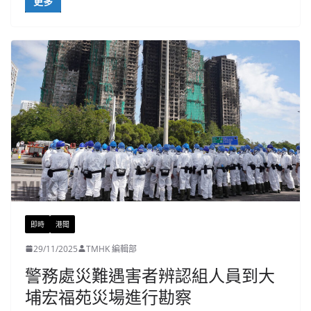
更多
即時
港聞
29/11/2025
TMHK 編輯部
警務處災難遇害者辨認組人員到大
埔宏福苑災場進行勘察