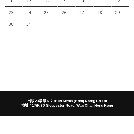
16
17
18
19
20
21
22
23
24
25
26
27
28
29
30
31
出版人/承印人：Truth Media (Hong Kong) Co Ltd
地址：17/F, 80 Gloucester Road, Wan Chai, Hong Kong