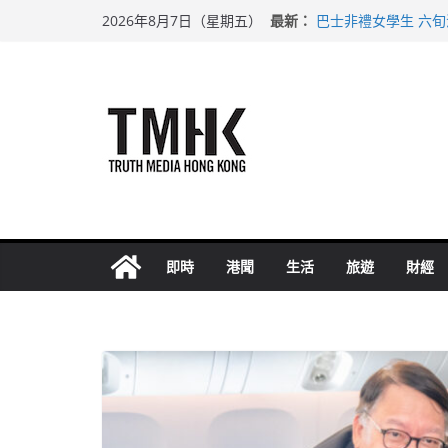
Skip
最新：
巴士非禮女學生 六
2026年8月7日（星期五）
to
涉造假公屋富戶申報
足球盛會次場激戰 
content
上半年純利大增七成
上半年車禍奪六十三
即時
港聞
生活
旅遊
財經