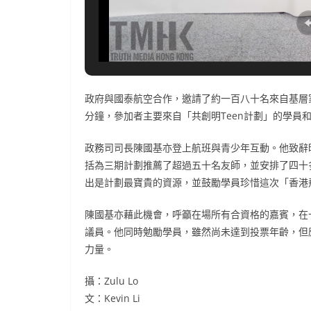
政府與國泰航空合作，邀請了約一百八十名來自基層
分鐘，參加者主要來自「共創明Teen計劃」的學員
政務司司長陳國基亦登上航班與青少年互動。他致辭時
括為三期計劃推薦了超過五十名友師，並安排了四十
出是計劃最寶貴的資源，並鼓勵學員珍惜這次「香港
陳國基亦藉此機會，呼籲在場所有合資格的嘉賓，在
議員。他同時勉勵學員，雖然尚未達到投票年齡，但
力量。
攝：Zulu Lo
文：Kevin Li