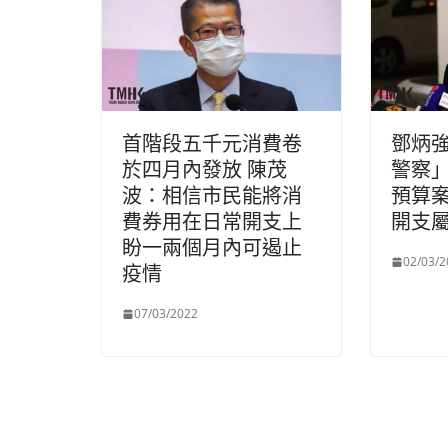
首階段五千元消費卷
鄧炳
於四月內發放 陳茂
警察」
波：相信市民能將消
預算
費券用在日常開支上
開支
盼一兩個月內可遏止
02/03/2
疫情
07/03/2022