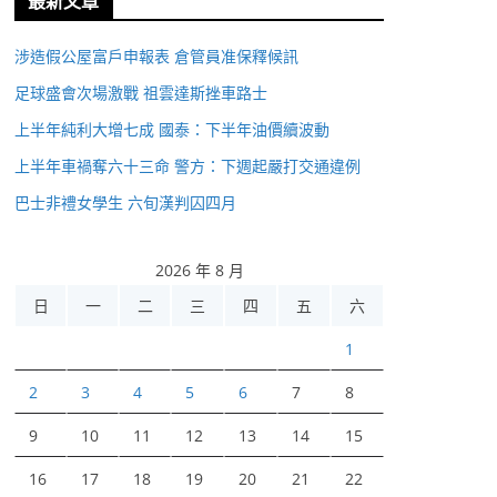
最新文章
涉造假公屋富戶申報表 倉管員准保釋候訊
足球盛會次場激戰 祖雲達斯挫車路士
上半年純利大增七成 國泰：下半年油價續波動
上半年車禍奪六十三命 警方：下週起嚴打交通違例
巴士非禮女學生 六旬漢判囚四月
2026 年 8 月
日
一
二
三
四
五
六
1
2
3
4
5
6
7
8
9
10
11
12
13
14
15
16
17
18
19
20
21
22