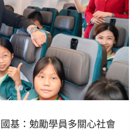
陳國基：勉勵學員多關心社會