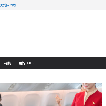
旬漢判囚四月
表 倉管員准保釋候訊
祖雲達斯挫車路士
 國泰：下半年油價續波動
命 警方：下週起嚴打交通違例
相集
關於TMHK