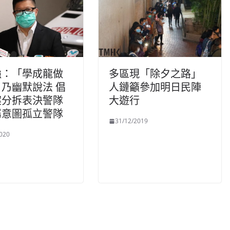
強：「學成龍做
多區現「除夕之路」
乃幽默說法 倡
人鏈籲參加明日民陣
案分拆表決警隊
大遊行
屬意圖孤立警隊
31/12/2019
020