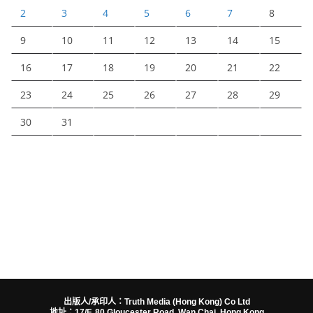
2
3
4
5
6
7
8
9
10
11
12
13
14
15
16
17
18
19
20
21
22
23
24
25
26
27
28
29
30
31
出版人/承印人：Truth Media (Hong Kong) Co Ltd
地址：17/F, 80 Gloucester Road, Wan Chai, Hong Kong