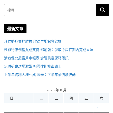
最新文章
拜仁熱身賽挫維拉 啟德主場館奪錦標
性罪行修例獲九成支持 鄧炳強：爭取今屆任期內完成立法
涉造假公屋富戶申報表 倉管員准保釋候訊
足球盛會次場激戰 祖雲達斯挫車路士
上半年純利大增七成 國泰：下半年油價續波動
2026 年 8 月
日
一
二
三
四
五
六
1