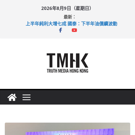
Skip
2026年8月9日（星期日）
to
最新：
content
上半年純利大增七成 國泰：下半年油價續波動
拜仁熱身賽挫維拉 啟德主場館奪錦標
性罪行修例獲九成支持 鄧炳強：爭取今屆任期內完成立法
涉造假公屋富戶申報表 倉管員准保釋候訊
足球盛會次場激戰 祖雲達斯挫車路士