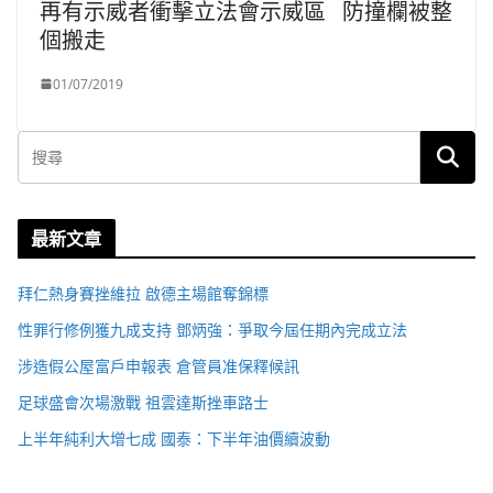
再有示威者衝擊立法會示威區 防撞欄被整
個搬走
01/07/2019
最新文章
拜仁熱身賽挫維拉 啟德主場館奪錦標
性罪行修例獲九成支持 鄧炳強：爭取今屆任期內完成立法
涉造假公屋富戶申報表 倉管員准保釋候訊
足球盛會次場激戰 祖雲達斯挫車路士
上半年純利大增七成 國泰：下半年油價續波動