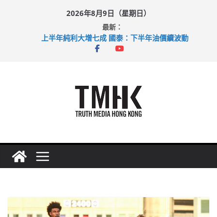
Skip
2026年8月9日（星期日）
to
最新：
content
上半年純利大增七成 國泰：下半年油價續波動
拜仁熱身賽挫維拉 啟德主場館奪錦標
性罪行修例獲九成支持 鄧炳強：爭取今屆任期內完成立法
涉造假公屋富戶申報表 倉管員准保釋候訊
足球盛會次場激戰 祖雲達斯挫車路士