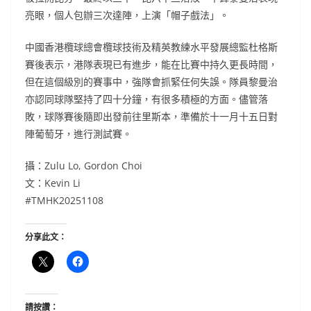
亮眼，個人包辦三次達陣，上演「帽子戲法」。
中國香港欖球總會欖球技術及精英教練水平發展總監杜格斯
賽後表示，港隊表現已有進步，能在比賽中持久更長時間，
但在這個級別的賽事中，強隊會抓緊任何失誤。隊員黎曼治
亦認同球隊堅持了四十分鐘，有很多積極的方面。儘管落
敗，球隊賽後隨即出發前往里斯本，準備於十一月十五日對
陣葡萄牙，進行測試賽。
攝：Zulu Lo, Gordon Choi
文：Kevin Li
#TMHK20251108
分享此文：
請按讚：