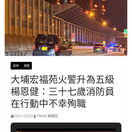
即時
港聞
大埔宏福苑火警升為五級
楊恩健：三十七歲消防員
在行動中不幸殉職
26/11/2025
TMHK 編輯部