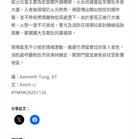
起火位置主要為宏昌閣外牆棚架，火舌迅速蔓延至鄰近多座
大廈。入夜後現場仍火光熊熊，頻密傳出類似炮仗的爆炸
聲，並不時有燃燒雜物從高處墮下。由於屋苑正進行大維
修，火勢一發不可收拾。警方及消防在現場拉起封鎖線協助
疏散，範圍擴大至鄰近的廣福邨。
現場氣氛不少居民情緒激動，擔憂仍滯留單位的家人安危。
消防處呼籲附近市民保持鎮定，緊閉門窗並避免前往受影響
地區。
攝：Kenneth Tung, KT
文：Kevin Li
#TMHK20251126
分享此文：