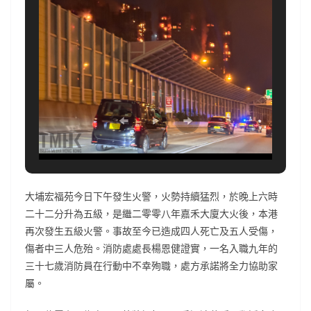
大埔宏福苑今日下午發生火警，火勢持續猛烈，於晚上六時
二十二分升為五級，是繼二零零八年嘉禾大廈大火後，本港
再次發生五級火警。事故至今已造成四人死亡及五人受傷，
傷者中三人危殆。消防處處長楊恩健證實，一名入職九年的
三十七歲消防員在行動中不幸殉職，處方承諾將全力協助家
屬。