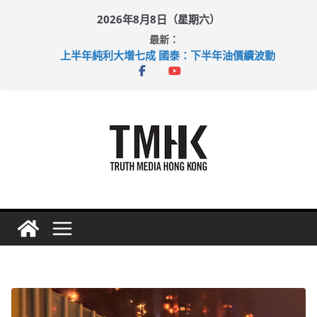
Skip
2026年8月8日（星期六）
to
最新：
content
上半年純利大增七成 國泰：下半年油價續波動
拜仁熱身賽挫維拉 啟德主場館奪錦標
性罪行修例獲九成支持 鄧炳強：爭取今屆任期內完成立法
涉造假公屋富戶申報表 倉管員准保釋候訊
足球盛會次場激戰 祖雲達斯挫車路士