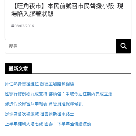
【旺角夜市】本民前號召市民聲援小販 現
場陷入膠著狀態
08/02/2016
最新文章
拜仁熱身賽挫維拉 啟德主場館奪錦標
性罪行修例獲九成支持 鄧炳強：爭取今屆任期內完成立法
涉造假公屋富戶申報表 倉管員准保釋候訊
足球盛會次場激戰 祖雲達斯挫車路士
上半年純利大增七成 國泰：下半年油價續波動