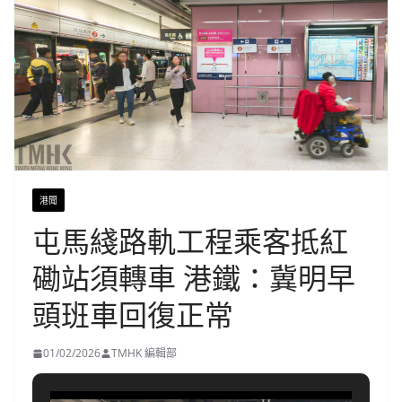
港聞
屯馬綫路軌工程乘客抵紅
磡站須轉車 港鐵：冀明早
頭班車回復正常
01/02/2026
TMHK 編輯部