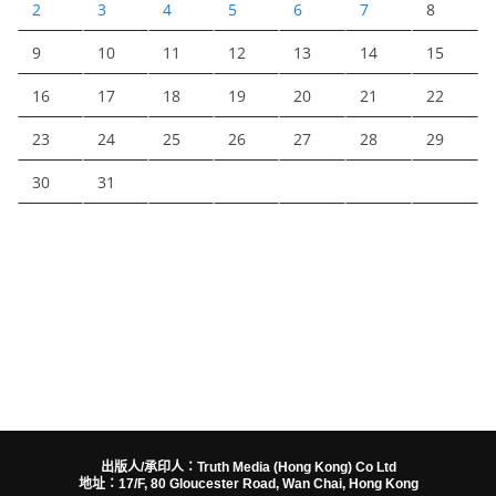
2
3
4
5
6
7
8
9
10
11
12
13
14
15
16
17
18
19
20
21
22
23
24
25
26
27
28
29
30
31
出版人/承印人：Truth Media (Hong Kong) Co Ltd
地址：17/F, 80 Gloucester Road, Wan Chai, Hong Kong