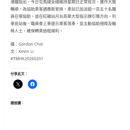
港鐵指出，今日屯馬綫全綫維持星期日正常班次，運作大致
暢順。為協助乘客適應新安排，車站已加派逾一百五十名職
員在場協助，並在紅磡站月台高舉大型指示牌引導方向。列
車抵站後，職員會上車提示乘客落車，並主動協助視障及輪
椅人士，確保轉乘過程順利。
攝：Gordon Choi
文：Kevin Li
#TMHK20260201
分享此文：
請按讚：