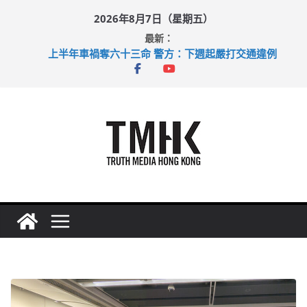
Skip
2026年8月7日（星期五）
to
最新：
content
上半年車禍奪六十三命 警方：下週起嚴打交通違例
性罪行修例獲九成支持 鄧炳強：爭取今屆任期內完成立法
涉造假公屋富戶申報表 倉管員准保釋候訊
足球盛會次場激戰 祖雲達斯挫車路士
上半年純利大增七成 國泰：下半年油價續波動