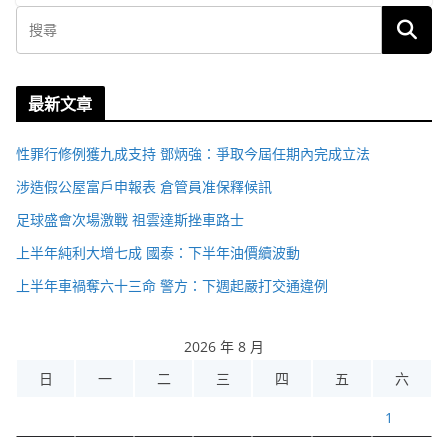
最新文章
性罪行修例獲九成支持 鄧炳強：爭取今屆任期內完成立法
涉造假公屋富戶申報表 倉管員准保釋候訊
足球盛會次場激戰 祖雲達斯挫車路士
上半年純利大增七成 國泰：下半年油價續波動
上半年車禍奪六十三命 警方：下週起嚴打交通違例
2026 年 8 月
日
一
二
三
四
五
六
1