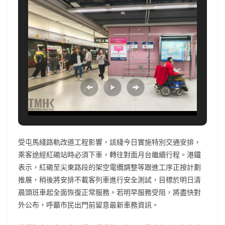
受屯馬綫路軌改道工程影響，該綫今日實施特別交通安排，
乘客途經紅磡站時必須下車，轉往對面月台繼續行程。港鐵
表示，紅磡至尖東路段的架空電纜調整等跟進工序正按計劃
推展，稍後將安排不載客列車進行安全測試，目標於明日清
晨頭班車起全面恢復正常服務。若明早服務受阻，將盡快對
外公布，呼籲市民出門前留意最新車務資訊。