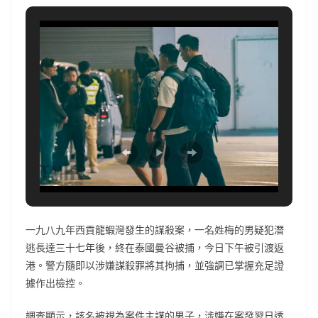
一九八九年西貢龍蝦灣發生的謀殺案，一名姓梅的男疑犯潛
逃長達三十七年後，終在泰國曼谷被捕，今日下午被引渡返
港。警方隨即以涉嫌謀殺罪將其拘捕，並強調已掌握充足證
據作出檢控。
調查顯示，該名被視為案件主謀的男子，涉嫌在案發翌日透