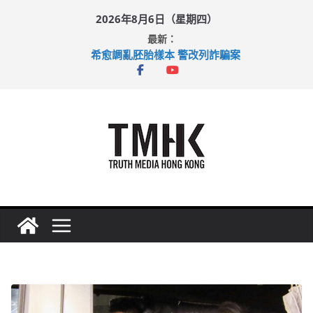
Skip
2026年8月6日（星期四）
to
最新：
content
希愈調亂胚胎樣本 警改列詐騙案
足球盛會次場激戰 祖雲達斯挫車路士
上半年純利大增七成 國泰：下半年油價續波動
上半年車禍奪六十三命 警方：下週起嚴打交通違例
巴士非禮女學生 六旬漢判囚四月