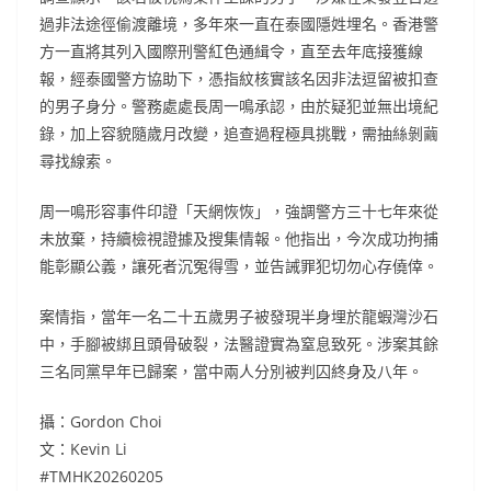
過非法途徑偷渡離境，多年來一直在泰國隱姓埋名。香港警
方一直將其列入國際刑警紅色通緝令，直至去年底接獲線
報，經泰國警方協助下，憑指紋核實該名因非法逗留被扣查
的男子身分。警務處處長周一鳴承認，由於疑犯並無出境紀
錄，加上容貌隨歲月改變，追查過程極具挑戰，需抽絲剝繭
尋找線索。
周一鳴形容事件印證「天網恢恢」，強調警方三十七年來從
未放棄，持續檢視證據及搜集情報。他指出，今次成功拘捕
能彰顯公義，讓死者沉冤得雪，並告誡罪犯切勿心存僥倖。
案情指，當年一名二十五歲男子被發現半身埋於龍蝦灣沙石
中，手腳被綁且頭骨破裂，法醫證實為窒息致死。涉案其餘
三名同黨早年已歸案，當中兩人分別被判囚終身及八年。
攝：Gordon Choi
文：Kevin Li
#TMHK20260205