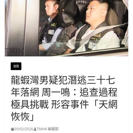
港聞
龍蝦灣男疑犯潛逃三十七
年落網 周一鳴：追查過程
極具挑戰 形容事件「天網
恢恢」
05/02/2026
TMHK 編輯部