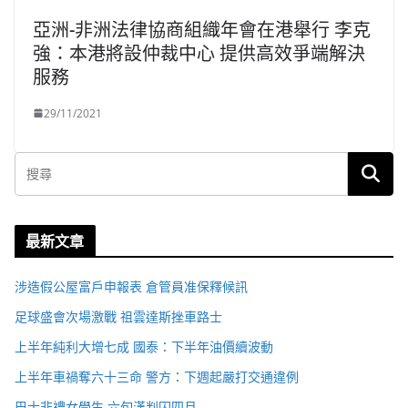
亞洲-非洲法律協商組織年會在港舉行 李克
強：本港將設仲裁中心 提供高效爭端解決
服務
29/11/2021
最新文章
涉造假公屋富戶申報表 倉管員准保釋候訊
足球盛會次場激戰 祖雲達斯挫車路士
上半年純利大增七成 國泰：下半年油價續波動
上半年車禍奪六十三命 警方：下週起嚴打交通違例
巴士非禮女學生 六旬漢判囚四月