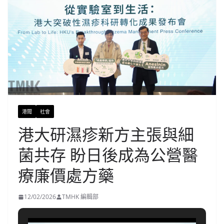
港聞
社會
港大研濕疹新方主張與細
菌共存 盼日後成為公營醫
療廉價處方藥
12/02/2026
TMHK 編輯部