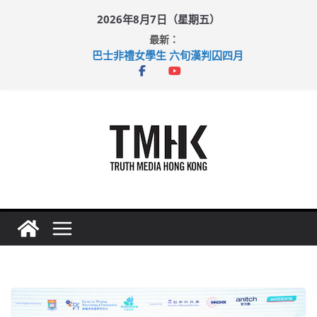
Skip
2026年8月7日（星期五）
to
最新：
content
巴士非禮女學生 六旬漢判囚四月
涉造假公屋富戶申報表 倉管員准保釋候訊
足球盛會次場激戰 祖雲達斯挫車路士
上半年純利大增七成 國泰：下半年油價續波動
上半年車禍奪六十三命 警方：下週起嚴打交通違例