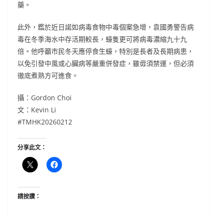
藥。
此外，鑑於近日諾如病毒食物中毒個案急增，袁國勇警告病
毒在冬季海水中存活期較長，蠔隻更可將病毒濃縮九十九
倍。他呼籲市民冬天應停食生蠔，特別是長者及長期病患，
以免引發中風或心臟病等嚴重併發症，雖毋須禁運，但必須
徹底煮熟方可進食。
攝：Gordon Choi
文：Kevin Li
#TMHK20260212
分享此文：
請按讚：