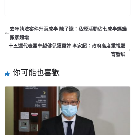
去年執法案件升兩成半 陳子達：私煙活動佔七成半螞蟻
搬家趨增
十五運代表團卓越健兒獲嘉許 李家超：政府高度重視體
育發展
你可能也喜歡