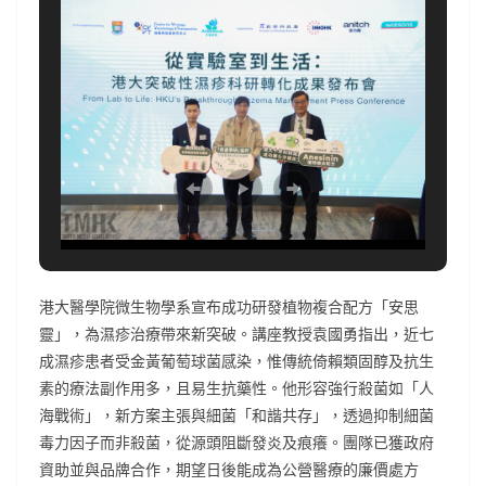
港大醫學院微生物學系宣布成功研發植物複合配方「安思
靈」，為濕疹治療帶來新突破。講座教授袁國勇指出，近七
成濕疹患者受金黃葡萄球菌感染，惟傳統倚賴類固醇及抗生
素的療法副作用多，且易生抗藥性。他形容強行殺菌如「人
海戰術」，新方案主張與細菌「和諧共存」，透過抑制細菌
毒力因子而非殺菌，從源頭阻斷發炎及痕癢。團隊已獲政府
資助並與品牌合作，期望日後能成為公營醫療的廉價處方