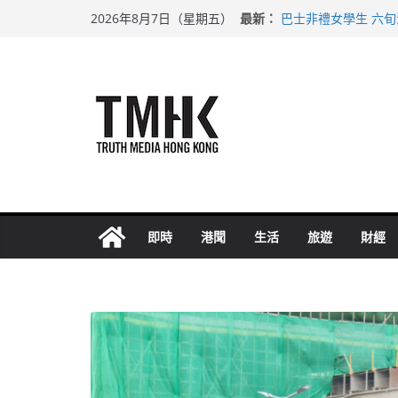
Skip
最新：
巴士非禮女學生 六
2026年8月7日（星期五）
to
涉造假公屋富戶申報
足球盛會次場激戰 
content
上半年純利大增七成
上半年車禍奪六十三
即時
港聞
生活
旅遊
財經