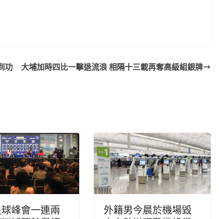
到功
大埔加時四比一擊退流浪 相隔十三載再奪高級組銀牌
足球峰會一連兩
外籍男今晨於機場毀