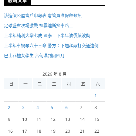
最新文章
涉造假公屋富戶申報表 倉管員准保釋候訊
足球盛會次場激戰 祖雲達斯挫車路士
上半年純利大增七成 國泰：下半年油價續波動
上半年車禍奪六十三命 警方：下週起嚴打交通違例
巴士非禮女學生 六旬漢判囚四月
2026 年 8 月
日
一
二
三
四
五
六
1
2
3
4
5
6
7
8
9
10
11
12
13
14
15
16
17
18
19
20
21
22