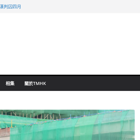
旬漢判囚四月
表 倉管員准保釋候訊
祖雲達斯挫車路士
 國泰：下半年油價續波動
命 警方：下週起嚴打交通違例
相集
關於TMHK