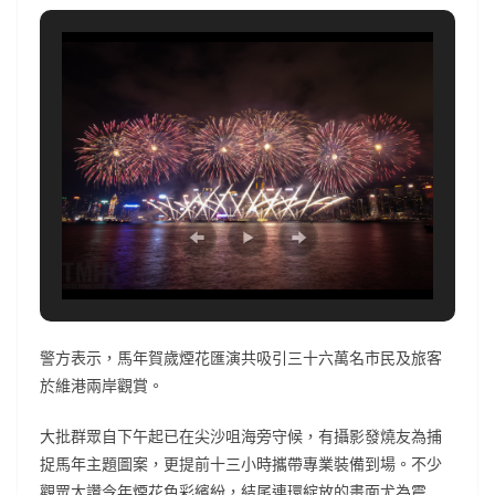
警方表示，馬年賀歲煙花匯演共吸引三十六萬名市民及旅客
於維港兩岸觀賞。
大批群眾自下午起已在尖沙咀海旁守候，有攝影發燒友為捕
捉馬年主題圖案，更提前十三小時攜帶專業裝備到場。不少
觀眾大讚今年煙花色彩繽紛，結尾連環綻放的畫面尤為震