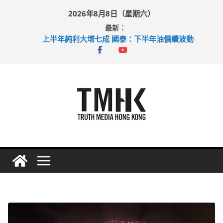
Skip
2026年8月8日（星期六）
to
最新：
content
上半年純利大增七成 國泰：下半年油價續波動
拜仁熱身賽挫維拉 啟德主場館奪錦標
性罪行修例獲九成支持 鄧炳強：爭取今屆任期內完成立法
涉造假公屋富戶申報表 倉管員准保釋候訊
足球盛會次場激戰 祖雲達斯挫車路士