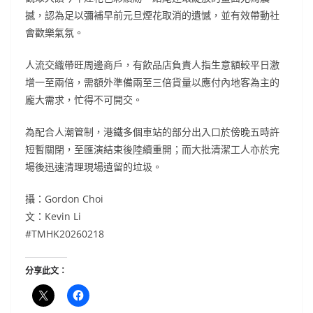
撼，認為足以彌補早前元旦煙花取消的遺憾，並有效帶動社
會歡樂氣氛。
人流交織帶旺周邊商戶，有飲品店負責人指生意額較平日激
增一至兩倍，需額外準備兩至三倍貨量以應付內地客為主的
龐大需求，忙得不可開交。
為配合人潮管制，港鐵多個車站的部分出入口於傍晚五時許
短暫關閉，至匯演結束後陸續重開；而大批清潔工人亦於完
場後迅速清理現場遺留的垃圾。
攝：Gordon Choi
文：Kevin Li
#TMHK20260218
分享此文：