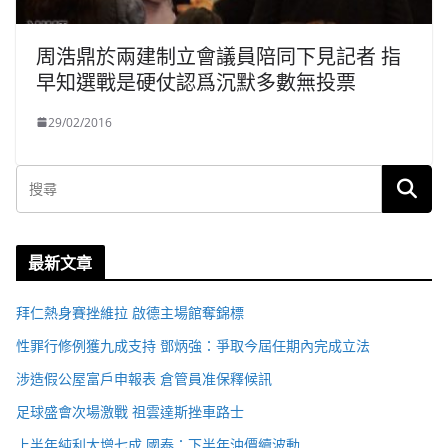
周浩鼎於兩建制立會議員陪同下見記者 指
早知選戰是硬仗認爲沉默多數無投票
29/02/2016
最新文章
拜仁熱身賽挫維拉 啟德主場館奪錦標
性罪行修例獲九成支持 鄧炳強：爭取今屆任期內完成立法
涉造假公屋富戶申報表 倉管員准保釋候訊
足球盛會次場激戰 祖雲達斯挫車路士
上半年純利大增七成 國泰：下半年油價續波動