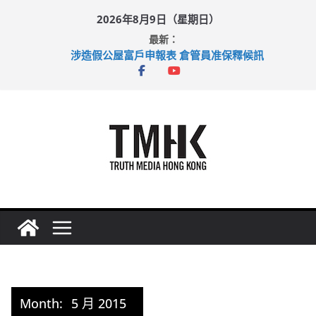
Skip
2026年8月9日（星期日）
to
最新：
content
涉造假公屋富戶申報表 倉管員准保釋候訊
目標九月發表首個五年規劃 李家超：研設機構代辦樓宇維修
黃大仙上邨發生企圖謀殺及自殺案 警方：疑兇斬傷鄰居後墮亡
拜仁熱身賽挫維拉 啟德主場館奪錦標
性罪行修例獲九成支持 鄧炳強：爭取今屆任期內完成立法
Month:
5 月 2015