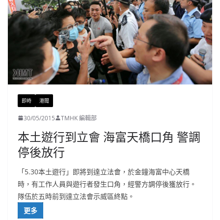
即時
港聞
30/05/2015
TMHK 編輯部
本土遊行到立會 海富天橋口角 警調
停後放行
「5.30本土遊行」即將到達立法會，於金鐘海富中心天橋
時，有工作人員與遊行者發生口角，經警方調停後獲放行。
隊伍於五時前到達立法會示威區終點。
更多