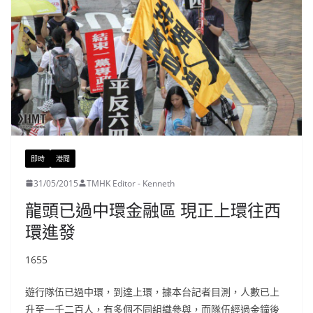
即時
港聞
31/05/2015
TMHK Editor - Kenneth
龍頭已過中環金融區 現正上環往西
環進發
1655
遊行隊伍已過中環，到達上環，據本台記者目測，人數已上
升至一千二百人，有多個不同組織參與，而隊伍經過金鐘後