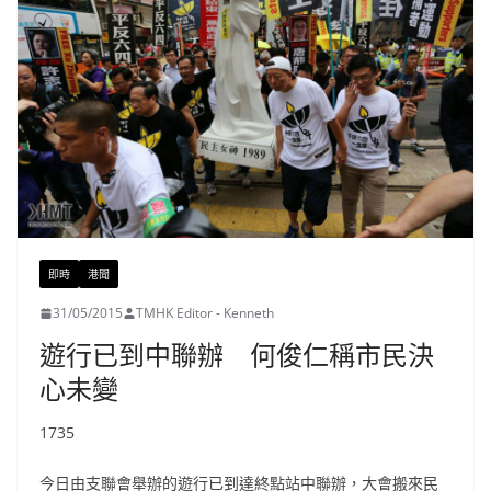
即時
港聞
31/05/2015
TMHK Editor - Kenneth
遊行已到中聯辦 何俊仁稱市民決
心未變
1735
今日由支聯會舉辦的遊行已到達終點站中聯辦，大會搬來民