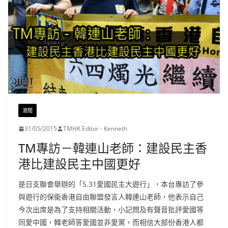
港聞
31/05/2015
TMHK Editor - Kenneth
TM專訪－韓連山老師：建設民主香
港比建設民主中國更好
是日支聯會舉辦的「5.31愛國民主大遊行」，本台專訪了參
與遊行的保衛香港自由聯盟發言人韓連山老師，他表示自己
今次出席是為了支持相關活動，小記問及有聲音批評愛國等
同愛中國，韓老師答愛國並非愛黨，而相信大部份香港人都