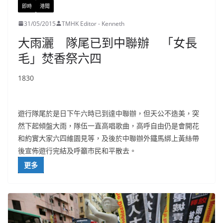
即時
港聞
31/05/2015
TMHK Editor - Kenneth
大雨灑 隊尾已到中聯辦 「女長
毛」焚香祭六四
1830
遊行隊尾於是日下午六時已到達中聯辦，但天公不造美，突
然下起傾盤大雨，隊伍一直高唱歌曲，高呼自由仍是會開花
和約實大家六四維園見等，及後於中聯辦外鐵馬綁上黃絲帶
後宣佈遊行完結及呼籲市民和平散去。
更多