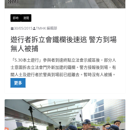
即時
港聞
30/05/2015
TMHK 編輯部
遊行者拆立會鐵欄後速逃 警方到場
無人被捕
「5.30本土遊行」參與者到達終點立法會示威區後，部分人
士意圖拆去立法會門外新加建的鐵欄。警方接報後到場，有
關人士及遊行者於警員到場前已經離去。暫時沒有人被捕。
更多