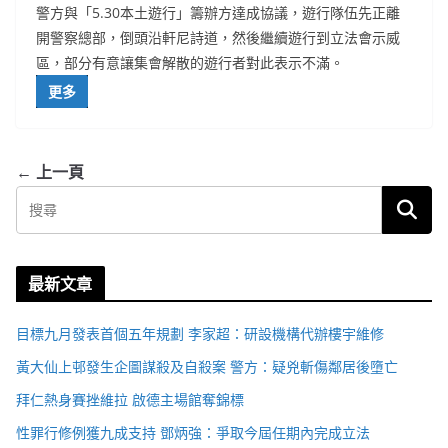
警方與「5.30本土遊行」籌辦方達成協議，遊行隊伍先正離
開警察總部，倒頭沿軒尼詩道，然後繼續遊行到立法會示威
區，部分有意讓集會解散的遊行者對此表示不滿。
更多
← 上一頁
最新文章
目標九月發表首個五年規劃 李家超：研設機構代辦樓宇維修
黃大仙上邨發生企圖謀殺及自殺案 警方：疑兇斬傷鄰居後墮亡
拜仁熱身賽挫維拉 啟德主場館奪錦標
性罪行修例獲九成支持 鄧炳強：爭取今屆任期內完成立法