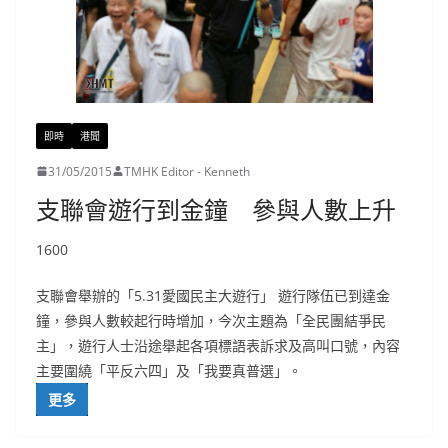
即時
港聞
31/05/2015
TMHK Editor - Kenneth
支聯會遊行到金鐘 參與人數上升
1600
支聯會舉辦的「5.31愛國民主大遊行」 遊行隊伍已到達金
鐘，參與人數較起行時增加，今次主題為「全民團結爭民
主」，遊行人士沿途舉起各項標語表訴求及高叫口號，內容
主要圍繞「平反六四」及「我要真普選」。
更多