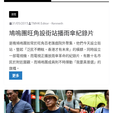
港聞
31/05/2015
TMHK Editor - Kenneth
鳩嗚團旺角設街站播雨傘紀錄片
是晚鳩嗚團如常於旺角百老匯戲院外聚集，他們今天設立街
站，豎起「泛民不轉軚，香港才有未來」的橫額，同時設立
一部電視機，而電視正播放雨傘革命的紀錄片，有數十名市
民於附近圍觀，而鳩嗚團成員則不時揮動「我要真普選」的
旗幟。
更多