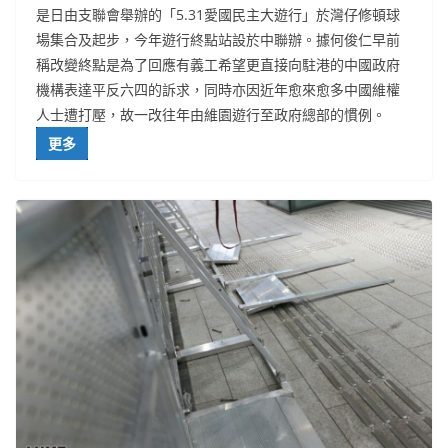
是日由支聯會舉辦的「5.31愛國民主大遊行」於灣仔修頓球
場集合及起步，今年遊行終點站設於中聯辦。據何俊仁早前
稱改變終點是為了回應有義工希望更直接向駐港的中國政府
機構表達平反六四的訴求，同時亦因近年愈來愈多中國維權
人士遭打壓，故一改往年由維園遊行至政府總部的慣例。
更多