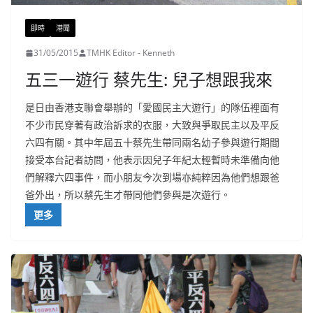
即時
港聞
31/05/2015
TMHK Editor - Kenneth
五三一遊行 蔡先生: 兒子想跟我來
是日由香港支聯會舉辦的「愛國民主大遊行」的隊伍裡面有
不少市民穿著有政治訴求的衣服，大致與爭取民主以及平反
六四有關。其中年屆五十蔡先生帶同兩名幼子參與遊行期間
接受本台記者訪問，他表示因兒子年紀太輕暫時未準備向他
們解釋六四事件，而小朋友今次到場亦純粹因為他們想跟爸
爸外出，所以蔡先生才帶同他們參與是次遊行。
更多