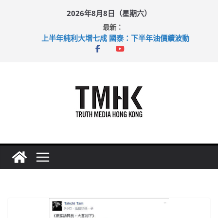
Skip
2026年8月8日（星期六）
to
最新：
content
上半年純利大增七成 國泰：下半年油價續波動
拜仁熱身賽挫維拉 啟德主場館奪錦標
性罪行修例獲九成支持 鄧炳強：爭取今屆任期內完成立法
涉造假公屋富戶申報表 倉管員准保釋候訊
足球盛會次場激戰 祖雲達斯挫車路士