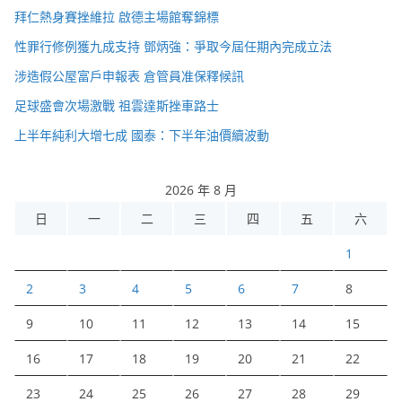
拜仁熱身賽挫維拉 啟德主場館奪錦標
性罪行修例獲九成支持 鄧炳強：爭取今屆任期內完成立法
涉造假公屋富戶申報表 倉管員准保釋候訊
足球盛會次場激戰 祖雲達斯挫車路士
上半年純利大增七成 國泰：下半年油價續波動
2026 年 8 月
日
一
二
三
四
五
六
1
2
3
4
5
6
7
8
9
10
11
12
13
14
15
16
17
18
19
20
21
22
23
24
25
26
27
28
29