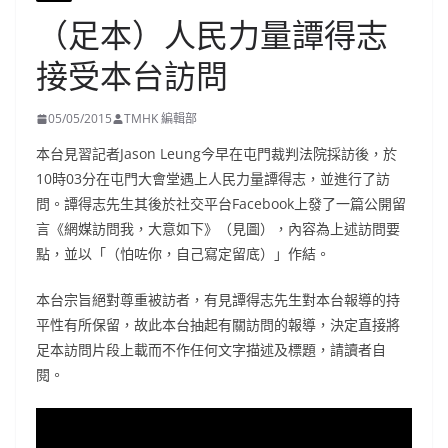
（足本）人民力量譚得志
接受本台訪問
05/05/2015
TMHK 編輯部
本台見習記者Jason Leung今早在屯門裁判法院採訪後，於
10時03分在屯門大會堂遇上人民力量譚得志，並進行了訪
問。譚得志先生其後於社交平台Facebook上發了一篇公開留
言《網媒訪問我，大意如下》（見圖），內容為上述訪問要
點，並以「（怕咗你，自己寫定留底）」作結。
本台宗旨絕對尊重被訪者，有見譚得志先生對本台報導的持
平性有所保留，故此本台抽起有關訪問的報導，決定直接將
足本訪問片段上載而不作任何文字描述及標題，請讀者自
閱。