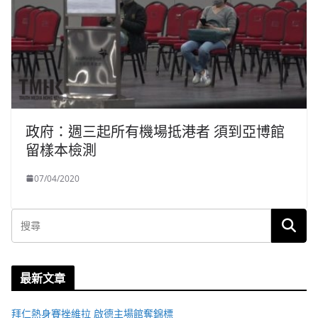
政府：週三起所有機場抵港者 須到亞博館
留樣本檢測
07/04/2020
最新文章
拜仁熱身賽挫維拉 啟德主場館奪錦標