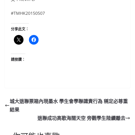
#TMHK20150507
分享此文：
請按讚：
城大退聯票箱內現墨水 學生會學聯譴責行為 稱定必尊重
結果
退聯成功高歌海闊天空 旁觀學生陸續離去