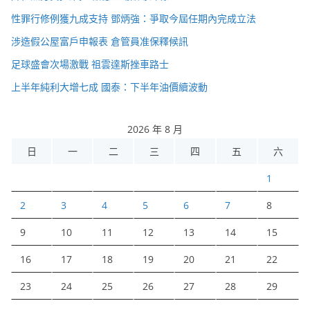
性罪行修例獲九成支持 鄧炳強：爭取今屆任期內完成立法
涉造假公屋富戶申報表 倉管員准保釋候訊
足球盛會次場激戰 祖雲達斯挫車路士
上半年純利大增七成 國泰：下半年油價續波動
2026 年 8 月
日
一
二
三
四
五
六
1
2
3
4
5
6
7
8
9
10
11
12
13
14
15
16
17
18
19
20
21
22
23
24
25
26
27
28
29