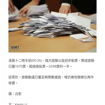
凌晨十二時半前(00:26)，城大退聯公投初步點票，贊成退聯
已獲1670票，超過總投票－3298票的一半。
這等於，退聯動議已獲足夠票數通過，唯仍需有關單位再作
核實。
攝：白影
文：Kevin Li