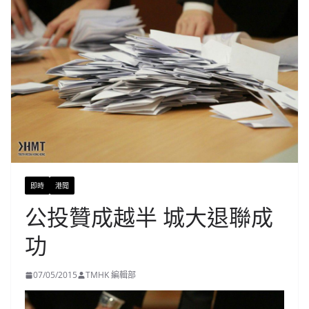
即時
港聞
公投贊成越半 城大退聯成
功
07/05/2015
TMHK 編輯部