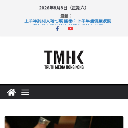
Skip
2026年8月8日（星期六）
to
最新：
content
上半年純利大增七成 國泰：下半年油價續波動
拜仁熱身賽挫維拉 啟德主場館奪錦標
性罪行修例獲九成支持 鄧炳強：爭取今屆任期內完成立法
涉造假公屋富戶申報表 倉管員准保釋候訊
足球盛會次場激戰 祖雲達斯挫車路士