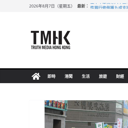
Skip
最新：
上半年車禍奪六十三
2026年8月7日（星期五）
to
性罪行修例獲九成支
涉造假公屋富戶申報
content
足球盛會次場激戰 
上半年純利大增七成
即時
港聞
生活
旅遊
財經