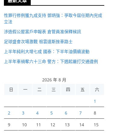
最新文章
性罪行修例獲九成支持 鄧炳強：爭取今屆任期內完成
立法
涉造假公屋富戶申報表 倉管員准保釋候訊
足球盛會次場激戰 祖雲達斯挫車路士
上半年純利大增七成 國泰：下半年油價續波動
上半年車禍奪六十三命 警方：下週起嚴打交通違例
2026 年 8 月
日
一
二
三
四
五
六
1
2
3
4
5
6
7
8
9
10
11
12
13
14
15