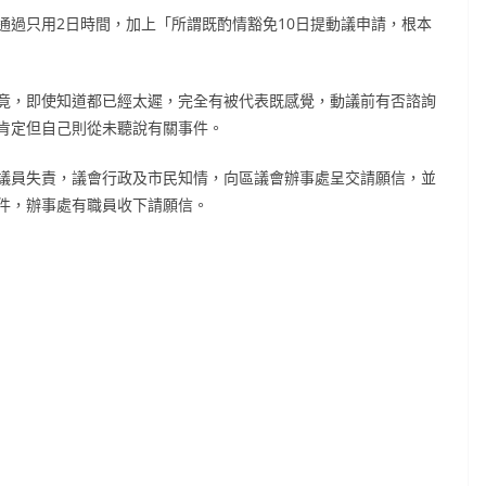
通過只用2日時間，加上「所謂既酌情豁免10日提動議申請，根本
竟，即使知道都已經太遲，完全有被代表既感覺，動議前有否諮詢
肯定但自己則從未聽說有關事件。
議員失責，議會行政及市民知情，向區議會辦事處呈交請願信，並
件，辦事處有職員收下請願信。