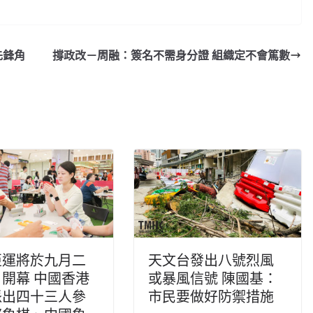
先鋒角
撐政改－周融：簽名不需身分證 組織定不會篤數
亞運將於九月二
天文台發出八號烈風
開幕 中國香港
或暴風信號 陳國基：
派出四十三人參
市民要做好防禦措施