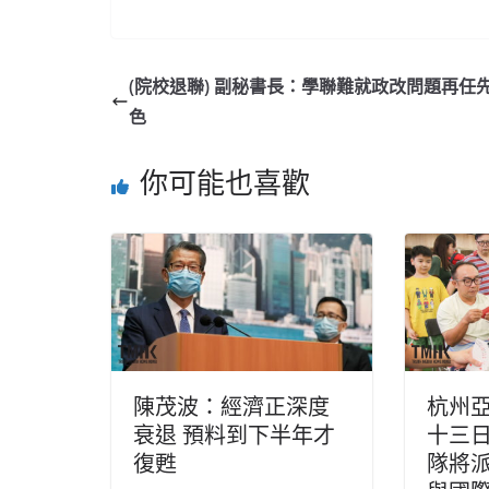
(院校退聯) 副秘書長：學聯難就政改問題再任
色
你可能也喜歡
陳茂波：經濟正深度
杭州
衰退 預料到下半年才
十三日
復甦
隊將