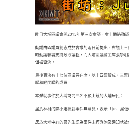
昨日大埔區議會開
2015年第三次會議，會上
通過動議
動議由區議員劉志成於會議的兩日前提出，會議上三
時動議聯署支持政改議程，而
大埔區議會主席張學明
但被否決。
最後表決有十七位區議員在席，以十四票贊成，三票
聯和經民聯的成員。
本媒就事件於大埔訪問三名不願上鏡的大埔居民：
居於林村的陳小姐稱對事件無意見，表示「Just 屌
居於大埔中心的曹先生認為事件未經諮詢及通知就被