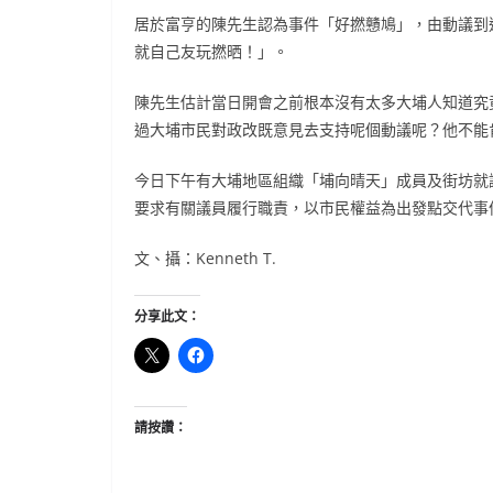
居於富亨的陳先生認為事件「好撚戇鳩」，由動議到
就自己友玩撚晒！」。
陳先生估計
當日開會之前
根本沒有太多大埔人知道究
過大埔市民對政改既意見去支持呢個動議呢？他不能
今日下午有大埔地區組織「埔向晴天」成員及街坊
就
要求有關議員履行職責，以市民權益為出發點交代事
文、攝：Kenneth T.
分享此文：
請按讚：