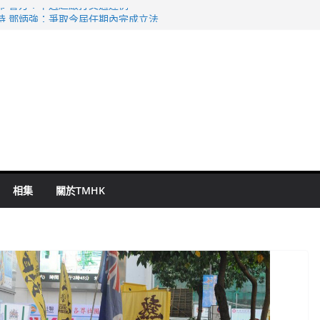
命 警方：下週起嚴打交通違例
持 鄧炳強：爭取今屆任期內完成立法
表 倉管員准保釋候訊
祖雲達斯挫車路士
 國泰：下半年油價續波動
相集
關於TMHK