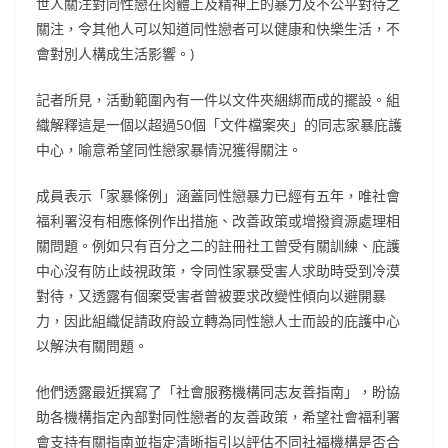
世人關注對同性戀在肉體上及精神上的暴力及不公平對待之
關注，令其他人可以知道同性戀者可以健康和快樂生活，不
會對別人構成生活影響。)
記者所見，活動範圍內有一件以文件夾綑綁而成的擺設。組
織解釋這是一個以超過50個「文件檔案夾」的同志家暴庇護
中心，喻意希望同性戀家暴情況獲得關注。
成員表示「家暴條例」涵蓋同性戀暴力已經有五年，唯社會
福利署沒有相應條例作出措施、改善政策或增撥資源處理相
關問題。例如只有百分之二的註冊社工曾受有關訓練、庇護
中心沒有防止歧視政策，令同性家暴受害人求助時受到冷漠
對待，又透露有個案受害者曾被要求改變性傾向以避開暴
力，因此組織促請政府設立轉為同性戀人士而設的庇護中心
以解決有關問題。
他們透露最近撰寫了「社會服務機構同志友善指南」，盼協
助各機構指定內部對同性戀者的友善政策，希望社會福利署
會支持有關指南並指定清晰指引以評估不同社福機構是否合