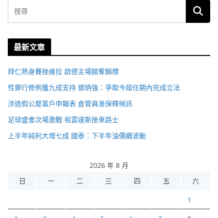
最新文章
拜仁熱身賽挫維拉 啟德主場館奪錦標
性罪行修例獲九成支持 鄧炳強：爭取今屆任期內完成立法
涉造假公屋富戶申報表 倉管員准保釋候訊
足球盛會次場激戰 祖雲達斯挫車路士
上半年純利大增七成 國泰：下半年油價續波動
2026 年 8 月
日
一
二
三
四
五
六
1