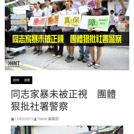
即時
港聞
同志家暴未被正視 團體
狠批社署警察
17/05/2015
TMHK 編輯部