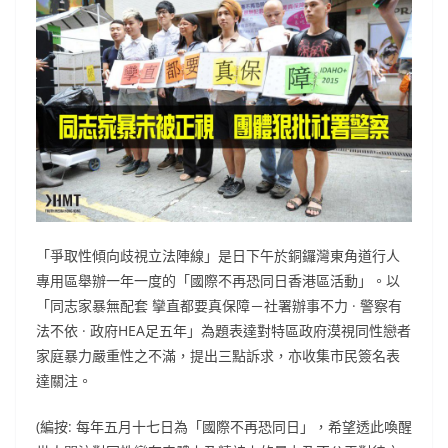
「爭取性傾向歧視立法陣線」是日下午於銅鑼灣東角道行人
專用區舉辦一年一度的「國際不再恐同日香港區活動」。以
「同志家暴無配套 攣直都要真保障－社署辦事不力 · 警察有
法不依 · 政府HEA足五年」為題表達對特區政府漠視同性戀者
家庭暴力嚴重性之不滿，提出三點訴求，亦收集市民簽名表
達關注。
(編按: 每年五月十七日為「國際不再恐同日」，希望透此喚醒