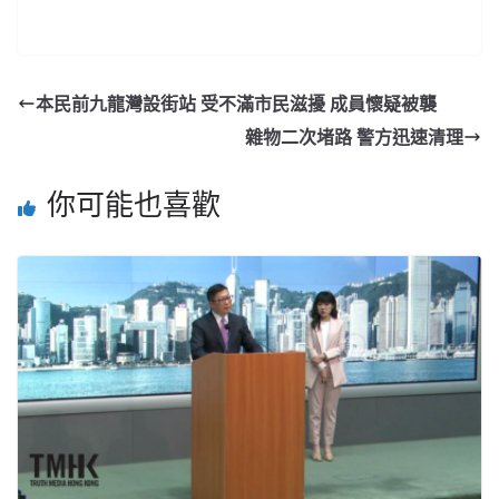
本民前九龍灣設街站 受不滿市民滋擾 成員懷疑被襲
雜物二次堵路 警方迅速清理
你可能也喜歡