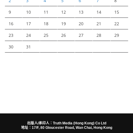
2
3
4
5
6
7
8
9
10
11
12
13
14
15
16
17
18
19
20
21
22
23
24
25
26
27
28
29
30
31
出版人/承印人：Truth Media (Hong Kong) Co Ltd
地址：17/F, 80 Gloucester Road, Wan Chai, Hong Kong