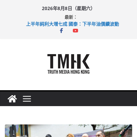
Skip
2026年8月8日（星期六）
to
最新：
content
上半年純利大增七成 國泰：下半年油價續波動
拜仁熱身賽挫維拉 啟德主場館奪錦標
性罪行修例獲九成支持 鄧炳強：爭取今屆任期內完成立法
涉造假公屋富戶申報表 倉管員准保釋候訊
足球盛會次場激戰 祖雲達斯挫車路士