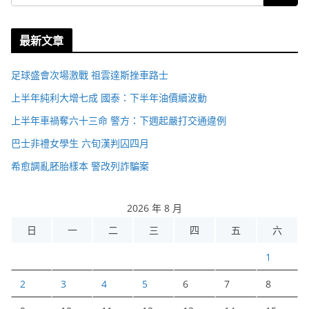
最新文章
足球盛會次場激戰 祖雲達斯挫車路士
上半年純利大增七成 國泰：下半年油價續波動
上半年車禍奪六十三命 警方：下週起嚴打交通違例
巴士非禮女學生 六旬漢判囚四月
希愈調亂胚胎樣本 警改列詐騙案
2026 年 8 月
日
一
二
三
四
五
六
1
2
3
4
5
6
7
8