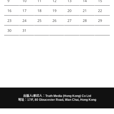
9
10
11
12
13
14
15
16
17
18
19
20
21
22
23
24
25
26
27
28
29
30
31
出版人/承印人：Truth Media (Hong Kong) Co Ltd
地址：17/F, 80 Gloucester Road, Wan Chai, Hong Kong