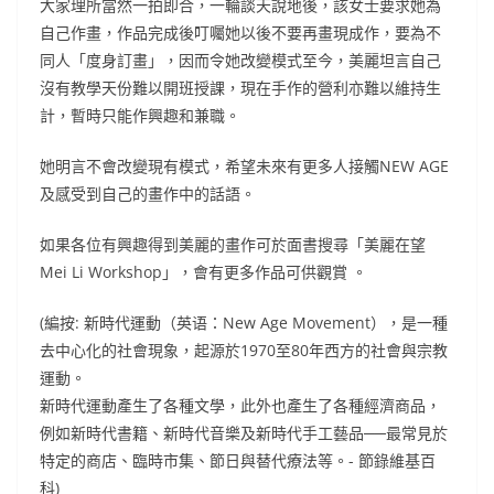
大家理所當然一拍即合，一輪談天說地後，該女士要求她為
自己作畫，作品完成後叮囑她以後不要再畫現成作，要為不
同人「度身訂畫」，因而令她改變模式至今，美麗坦言自己
沒有教學天份難以開班授課，現在手作的營利亦難以維持生
計，暫時只能作興趣和兼職。
她明言不會改變現有模式，希望未來有更多人接觸NEW AGE
及感受到自己的畫作中的話語。
如果各位有興趣得到美麗的畫作可於面書搜尋「美麗在望
Mei Li Workshop」，會有更多作品可供觀賞 。
(編按: 新時代運動（英语：New Age Movement），是一種
去中心化的社會現象，起源於1970至80年西方的社會與宗教
運動。
新時代運動產生了各種文學，此外也產生了各種經濟商品，
例如新時代書籍、新時代音樂及新時代手工藝品──最常見於
特定的商店、臨時市集、節日與替代療法等。- 節錄維基百
科)