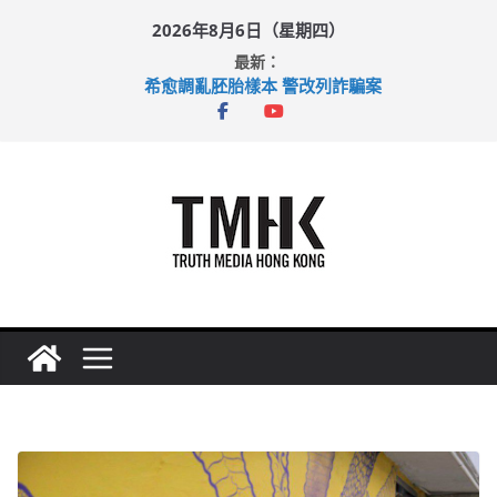
Skip
2026年8月6日（星期四）
to
最新：
content
希愈調亂胚胎樣本 警改列詐騙案
足球盛會次場激戰 祖雲達斯挫車路士
上半年純利大增七成 國泰：下半年油價續波動
上半年車禍奪六十三命 警方：下週起嚴打交通違例
巴士非禮女學生 六旬漢判囚四月