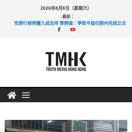
Skip
2026年8月8日（星期六）
to
最新：
content
拜仁熱身賽挫維拉 啟德主場館奪錦標
性罪行修例獲九成支持 鄧炳強：爭取今屆任期內完成立法
涉造假公屋富戶申報表 倉管員准保釋候訊
足球盛會次場激戰 祖雲達斯挫車路士
上半年純利大增七成 國泰：下半年油價續波動