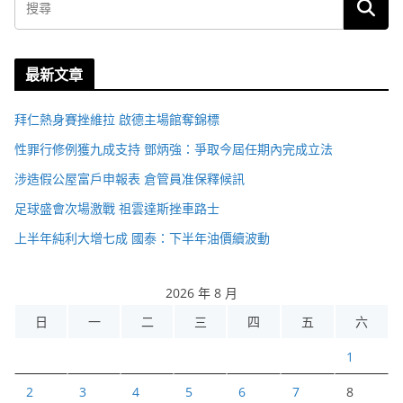
最新文章
拜仁熱身賽挫維拉 啟德主場館奪錦標
性罪行修例獲九成支持 鄧炳強：爭取今屆任期內完成立法
涉造假公屋富戶申報表 倉管員准保釋候訊
足球盛會次場激戰 祖雲達斯挫車路士
上半年純利大增七成 國泰：下半年油價續波動
2026 年 8 月
日
一
二
三
四
五
六
1
2
3
4
5
6
7
8