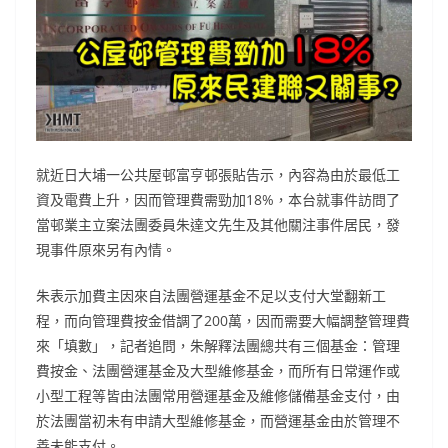
就近日大埔一公共屋邨富亨邨張貼告示，內容為由於最低工
資及電費上升，因而管理費需勁加18%，本台就事件訪問了
當邨業主立案法團委員朱達文先生及其他關注事件居民，發
現事件原來另有內情。
朱表示加費主因來自法團營運基金不足以支付大堂翻新工
程，而向管理費按金借調了200萬，因而需要大幅調整管理費
來「填數」，記者追問，朱解釋法團總共有三個基金：管理
費按金、法團營運基金及大型維修基金，而所有日常運作或
小型工程等皆由法團常用營運基金及維修儲備基金支付，由
於法團當初未有申請大型維修基金，而營運基金由於管理不
善未能支付。