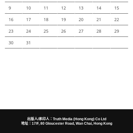
9
10
11
12
13
14
15
16
17
18
19
20
21
22
23
24
25
26
27
28
29
30
31
出版人/承印人：Truth Media (Hong Kong) Co Ltd
地址：17/F, 80 Gloucester Road, Wan Chai, Hong Kong