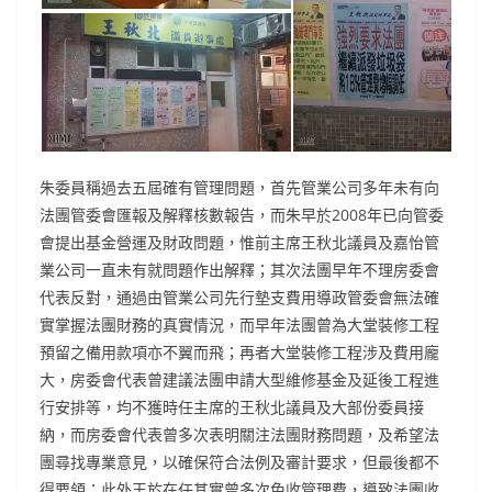
朱委員稱過去五屆確有管理問題，首先管業公司多年未有向
法團管委會匯報及解釋核數報告，而朱早於2008年已向管委
會提出基金營運及財政問題，惟前主席王秋北議員及嘉怡管
業公司一直未有就問題作出解釋；其次法團早年不理房委會
代表反對，通過由管業公司先行墊支費用導政管委會無法確
實掌握法團財務的真實情況，而早年法團曾為大堂裝修工程
預留之備用款項亦不翼而飛；再者大堂裝修工程涉及費用龐
大，房委會代表曾建議法團申請大型維修基金及延後工程進
行安排等，均不獲時任主席的王秋北議員及大部份委員接
納，而房委會代表曾多次表明關注法團財務問題，及希望法
團尋找專業意見，以確保符合法例及審計要求，但最後都不
得要領；此外王於在任其實曾多次免收管理費，導致法團收