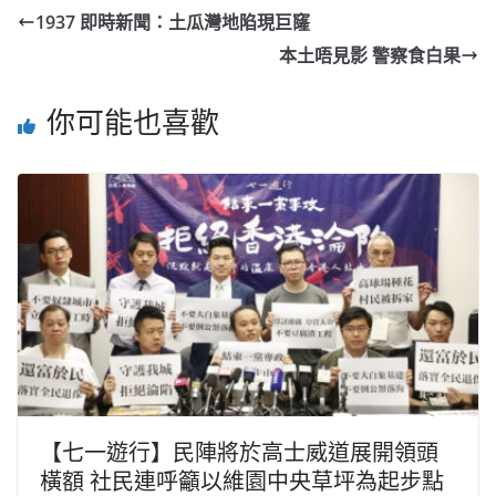
1937 即時新聞：土瓜灣地陷現巨窿
本土唔見影 警察食白果
你可能也喜歡
【七一遊行】民陣將於高士威道展開領頭
橫額 社民連呼籲以維園中央草坪為起步點