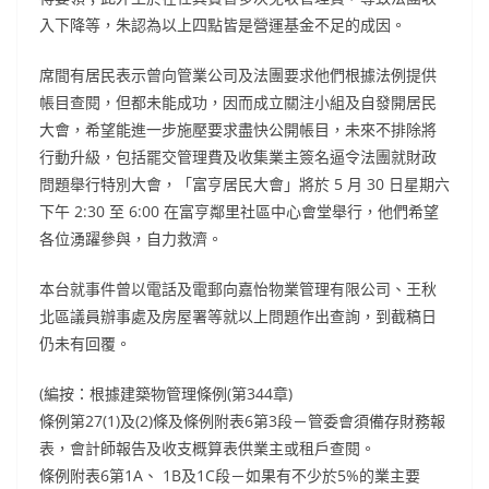
入下降等，朱認為以上四點皆是營運基金不足的成因。
席間有居民表示曾向管業公司及法團要求他們根據法例提供
帳目查閱，但都未能成功，因而成立關注小組及自發開居民
大會，希望能進一步施壓要求盡快公開帳目，未來不排除將
行動升級，包括罷交管理費及收集業主簽名逼令法團就財政
問題舉行特別大會，「富亨居民大會」將於 5 月 30 日星期六
下午 2:30 至 6:00 在富亨鄰里社區中心會堂舉行，他們希望
各位湧躍參與，自力救濟。
本台就事件曾以電話及電郵向嘉怡物業管理有限公司、王秋
北區議員辦事處及房屋署等就以上問題作出查詢，到截稿日
仍未有回覆。
(編按：根據建築物管理條例(第344章)
條例第27(1)及(2)條及條例附表6第3段－管委會須備存財務報
表，會計師報告及收支概算表供業主或租戶查閱。
條例附表6第1A、 1B及1C段－如果有不少於5%的業主要