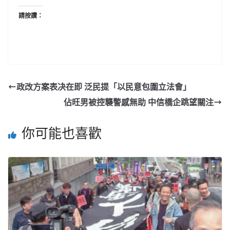
請按讚：
政改方案表决在即 泛民提「以民意包圍立法會」
佔旺男被控襲警感無助 中信橋企跳望關注
你可能也喜歡