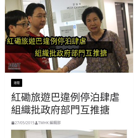
港聞
紅磡旅遊巴違例停泊肆虐
組織批政府部門互推搪
27/05/2015
TMHK 編輯部