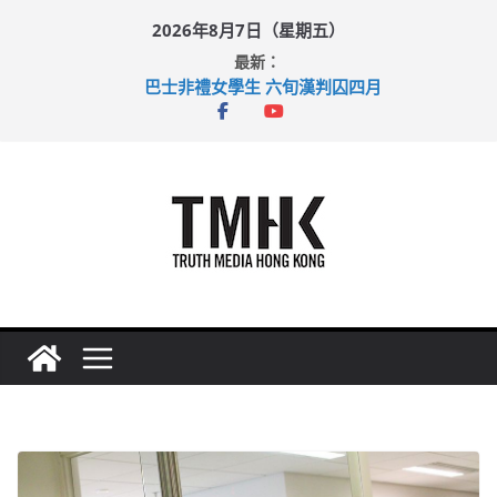
Skip
2026年8月7日（星期五）
to
最新：
content
巴士非禮女學生 六旬漢判囚四月
涉造假公屋富戶申報表 倉管員准保釋候訊
足球盛會次場激戰 祖雲達斯挫車路士
上半年純利大增七成 國泰：下半年油價續波動
上半年車禍奪六十三命 警方：下週起嚴打交通違例