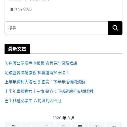
01/09/2025
最新文章
涉造假公屋富戶申報表 倉管員准保釋候訊
足球盛會次場激戰 祖雲達斯挫車路士
上半年純利大增七成 國泰：下半年油價續波動
上半年車禍奪六十三命 警方：下週起嚴打交通違例
巴士非禮女學生 六旬漢判囚四月
2026 年 8 月
日
一
二
三
四
五
六