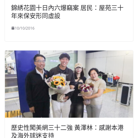
錦綉花園十日內六爆竊案 居民：屋苑三十
年來保安形同虛設
10/10/2016
歷史性闖美網三十二強 黃澤林：感謝本港
及海外球迷支持