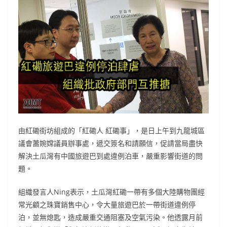
由紅磡街坊組成的「紅磡人 紅磡事」，是日上午到九龍城區
議會蕭婉嫦議員辦事處，遞交簽名和請願信，促請當局盡快
解決土瓜灣有中國旅遊巴到處違例泊車，嚴重影響街道的問
題。
組織發言人Ning表示，土瓜灣紅磡一帶有多個大陸購物團經
常光顧之珠寶銷售中心，令大量旅遊巴於一帶街道違例停
泊，並無熄匙，造成嚴重交通阻塞及空氣污染。他透露月前