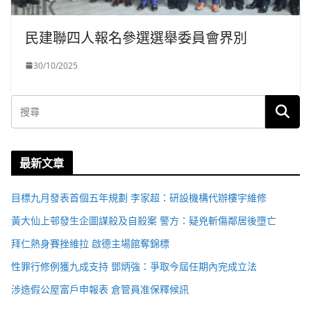
民建聯四人報名參選選舉委員會界別
30/10/2025
最新文章
目標九月發表首個五年規劃 李家超：研設機構代辦樓宇維修
黃大仙上邨發生企圖謀殺及自殺案 警方：疑兇斬傷鄰居後墮亡
拜仁熱身賽挫維拉 啟德主場館奪錦標
性罪行修例獲九成支持 鄧炳強：爭取今屆任期內完成立法
涉造假公屋富戶申報表 倉管員准保釋候訊