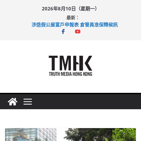
Skip
2026年8月10日（星期一）
to
最新：
content
涉造假公屋富戶申報表 倉管員准保釋候訊
目標九月發表首個五年規劃 李家超：研設機構代辦樓宇維修
黃大仙上邨發生企圖謀殺及自殺案 警方：疑兇斬傷鄰居後墮亡
拜仁熱身賽挫維拉 啟德主場館奪錦標
性罪行修例獲九成支持 鄧炳強：爭取今屆任期內完成立法