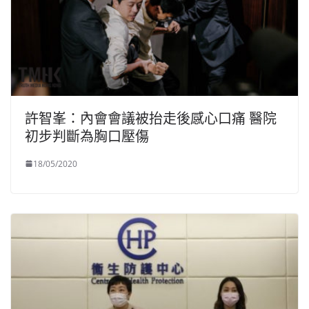
許智峯：內會會議被抬走後感心口痛 醫院
初步判斷為胸口壓傷
18/05/2020